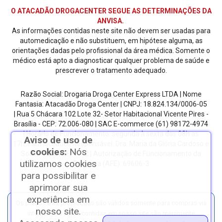
O ATACADÃO DROGACENTER SEGUE AS DETERMINAÇÕES DA
ANVISA.
As informações contidas neste site não devem ser usadas para
automedicação e não substituem, em hipótese alguma, as
orientações dadas pelo profissional da área médica. Somente o
médico está apto a diagnosticar qualquer problema de saúde e
prescrever o tratamento adequado.
Razão Social: Drogaria Droga Center Express LTDA | Nome
Fantasia: Atacadão Droga Center | CNPJ: 18.824.134/0006-05
| Rua 5 Chácara 102 Lote 32- Setor Habitacional Vicente Pires -
Brasília - CEP: 72.006-080
| SAC E-commerce
(61) 98172-4974
| Horário de Funcionamento: segunda à sexta das 08h as
Aviso de uso de
17h.
Farmacêutico Responsável: Dra. Maria da Glória Cardoso e
cookies:
Nós
Sousa | CRF/DF: 4612 | Autorização de Funcionamento da
utilizamos cookies
Empresa (AFE): 69606-3
para possibilitar e
aprimorar sua
experiência em
Os preços e as promoções são válidos somente para compras via
nosso site.
internet. | As fotos contidas em nosso site são meramente