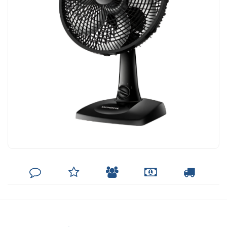
DEIXE
MINHA
INDIQUE
FORMAS
CALCULAR
SEU
LISTA
AO
DE
FRETE
COMENTÁRIO
DE
AMIGO
PAGAMENTO
DESEJOS