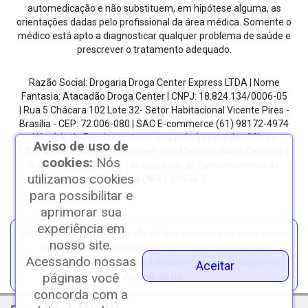
automedicação e não substituem, em hipótese alguma, as
orientações dadas pelo profissional da área médica. Somente o
médico está apto a diagnosticar qualquer problema de saúde e
prescrever o tratamento adequado.
Razão Social: Drogaria Droga Center Express LTDA | Nome
Fantasia: Atacadão Droga Center | CNPJ: 18.824.134/0006-05
| Rua 5 Chácara 102 Lote 32- Setor Habitacional Vicente Pires -
Brasília - CEP: 72.006-080
| SAC E-commerce
(61) 98172-4974
| Horário de Funcionamento: segunda à sexta das 08h as
Aviso de uso de
17h.
Farmacêutico Responsável: Dra. Maria da Glória Cardoso e
cookies:
Nós
Sousa | CRF/DF: 4612 | Autorização de Funcionamento da
utilizamos cookies
Empresa (AFE): 69606-3
para possibilitar e
aprimorar sua
experiência em
Os preços e as promoções são válidos somente para compras via
nosso site.
internet. | As fotos contidas em nosso site são meramente
Acessando nossas
ilustrativas. | *Preços e disponibilidade sujeitos a alterações no
Aceitar
páginas você
decorrer do dia.
concorda com a