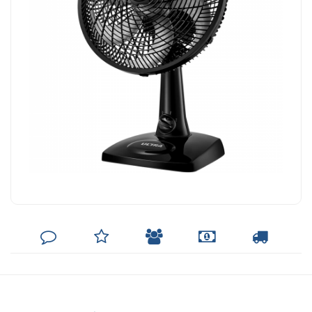
DEIXE
MINHA
INDIQUE
FORMAS
CALCULAR
SEU
LISTA
AO
DE
FRETE
COMENTÁRIO
DE
AMIGO
PAGAMENTO
DESEJOS