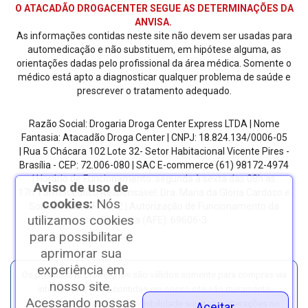
O ATACADÃO DROGACENTER SEGUE AS DETERMINAÇÕES DA
ANVISA.
As informações contidas neste site não devem ser usadas para
automedicação e não substituem, em hipótese alguma, as
orientações dadas pelo profissional da área médica. Somente o
médico está apto a diagnosticar qualquer problema de saúde e
prescrever o tratamento adequado.
Razão Social: Drogaria Droga Center Express LTDA | Nome
Fantasia: Atacadão Droga Center | CNPJ: 18.824.134/0006-05
| Rua 5 Chácara 102 Lote 32- Setor Habitacional Vicente Pires -
Brasília - CEP: 72.006-080
| SAC E-commerce
(61) 98172-4974
| Horário de Funcionamento: segunda à sexta das 08h as
Aviso de uso de
17h.
Farmacêutico Responsável: Dra. Maria da Glória Cardoso e
cookies:
Nós
Sousa | CRF/DF: 4612 | Autorização de Funcionamento da
utilizamos cookies
Empresa (AFE): 69606-3
para possibilitar e
aprimorar sua
experiência em
Os preços e as promoções são válidos somente para compras via
nosso site.
internet. | As fotos contidas em nosso site são meramente
Acessando nossas
ilustrativas. | *Preços e disponibilidade sujeitos a alterações no
Aceitar