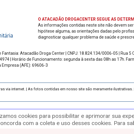
O ATACADÃO DROGACENTER SEGUE AS DETERM
As informações contidas neste site não devem se
hipótese alguma, as orientações dadas pelo profis
diagnosticar qualquer problema de saúde e prescr
 Fantasia: Atacadão Droga Center | CNPJ: 18.824.134/0006-05 | Rua 5 Ch
4974 | Horário de Funcionamento: segunda à sexta das 08h as 17h.
Farm
a Empresa (AFE): 69606-3
ia internet. | As fotos contidas em nosso site são meramente ilustrativas. |
izamos cookies para possibilitar e aprimorar sua expe
Atacadão DrogaCenter - Todos os direitos reservados. CNPJ: 
ncorda com a coleta e uso desses cookies. Para sabe