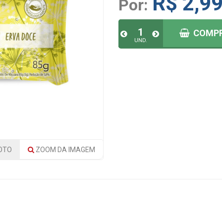
R$ 2,9
Por:
COMP
UND.
OTO
ZOOM
DA IMAGEM