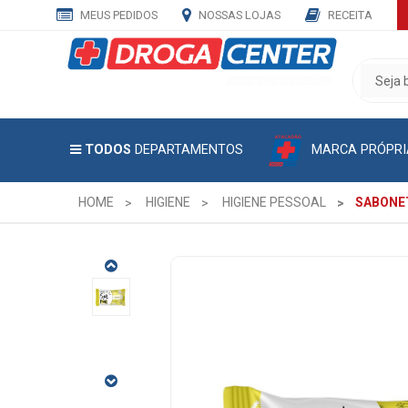
MEUS PEDIDOS
NOSSAS LOJAS
RECEITA
CADASTRE
SEU
E-
MAIL
MARCA PRÓPRI
TODOS
DEPARTAMENTOS
E
RECEBA
TODAS
HOME
HIGIENE
HIGIENE PESSOAL
SABONET
AS
PROMOÇÕES
EXCLUSIVAS.
SABONETE
ERVA
DOCE
SIENE 85G
CÓDIGO
DO