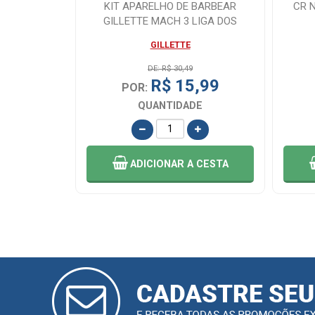
 100G
KIT APARELHO DE BARBEAR
CR 
GILLETTE MACH 3 LIGA DOS
CAMPEO...
GILLETTE
,99
DE: R$ 30,49
R$ 15,99
POR:
E
QUANTIDADE
 CESTA
ADICIONAR
A CESTA
CADASTRAR
E-MAIL