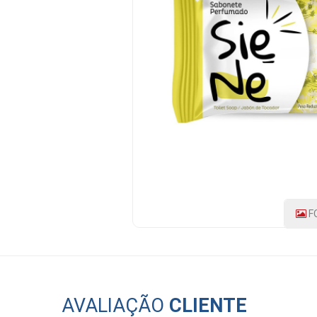
PRODUTO:
178506
|
MARCA:
SIENE
F
AVALIAÇÃO
CLIENTE