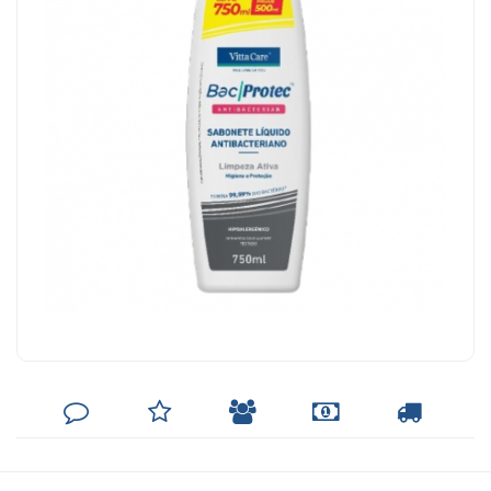
DEIXE
MINHA
INDIQUE
FORMAS
CALCULAR
SEU
LISTA
AO
DE
FRETE
COMENTÁRIO
DE
AMIGO
PAGAMENTO
DESEJOS