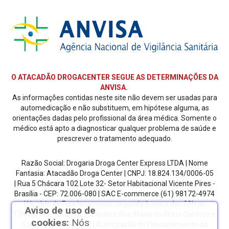
O ATACADÃO DROGACENTER SEGUE AS DETERMINAÇÕES DA
ANVISA.
As informações contidas neste site não devem ser usadas para
automedicação e não substituem, em hipótese alguma, as
orientações dadas pelo profissional da área médica. Somente o
médico está apto a diagnosticar qualquer problema de saúde e
prescrever o tratamento adequado.
Razão Social: Drogaria Droga Center Express LTDA | Nome
Fantasia: Atacadão Droga Center | CNPJ: 18.824.134/0006-05
| Rua 5 Chácara 102 Lote 32- Setor Habitacional Vicente Pires -
Brasília - CEP: 72.006-080
| SAC E-commerce
(61) 98172-4974
| Horário de Funcionamento: segunda à sexta das 08h as
Aviso de uso de
17h.
Farmacêutico Responsável: Dra. Maria da Glória Cardoso e
cookies:
Nós
Sousa | CRF/DF: 4612 | Autorização de Funcionamento da