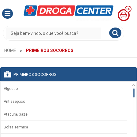
00
MINHA
CESTA
R$
0,00
HOME
PRIMEIROS SOCORROS
PRIMEIROS SOCORROS
Algodao
Antisseptico
Atadura/Gaze
Bolsa Termica