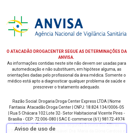
O ATACADÃO DROGACENTER SEGUE AS DETERMINAÇÕES DA
ANVISA.
As informações contidas neste site não devem ser usadas para
automedicação e não substituem, em hipótese alguma, as
orientações dadas pelo profissional da área médica. Somente o
médico está apto a diagnosticar qualquer problema de saúde e
prescrever o tratamento adequado.
Razão Social: Drogaria Droga Center Express LTDA | Nome
Fantasia: Atacadão Droga Center | CNPJ: 18.824.134/0006-05
| Rua 5 Chácara 102 Lote 32- Setor Habitacional Vicente Pires -
Brasília - CEP: 72.006-080
| SAC E-commerce
(61) 98172-4974
| Horário de Funcionamento: segunda à sexta das 08h as
Aviso de uso de
17h.
Farmacêutico Responsável: Dra. Maria da Glória Cardoso e