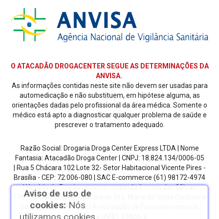
O ATACADÃO DROGACENTER SEGUE AS DETERMINAÇÕES DA
ANVISA.
As informações contidas neste site não devem ser usadas para
automedicação e não substituem, em hipótese alguma, as
orientações dadas pelo profissional da área médica. Somente o
médico está apto a diagnosticar qualquer problema de saúde e
prescrever o tratamento adequado.
Razão Social: Drogaria Droga Center Express LTDA | Nome
Fantasia: Atacadão Droga Center | CNPJ: 18.824.134/0006-05
| Rua 5 Chácara 102 Lote 32- Setor Habitacional Vicente Pires -
Brasília - CEP: 72.006-080
| SAC E-commerce
(61) 98172-4974
| Horário de Funcionamento: segunda à sexta das 08h as
Aviso de uso de
17h.
Farmacêutico Responsável: Dra. Maria da Glória Cardoso e
cookies:
Nós
Sousa | CRF/DF: 4612 | Autorização de Funcionamento da
utilizamos cookies
Empresa (AFE): 69606-3