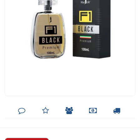
DEIXE
MINHA
INDIQUE
FORMAS
CALCULAR
SEU
LISTA
AO
DE
FRETE
COMENTÁRIO
DE
AMIGO
PAGAMENTO
DESEJOS