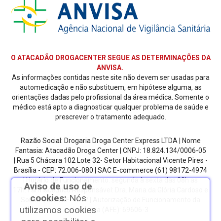
O ATACADÃO DROGACENTER SEGUE AS DETERMINAÇÕES DA
ANVISA.
As informações contidas neste site não devem ser usadas para
automedicação e não substituem, em hipótese alguma, as
orientações dadas pelo profissional da área médica. Somente o
médico está apto a diagnosticar qualquer problema de saúde e
prescrever o tratamento adequado.
Razão Social: Drogaria Droga Center Express LTDA | Nome
Fantasia: Atacadão Droga Center | CNPJ: 18.824.134/0006-05
| Rua 5 Chácara 102 Lote 32- Setor Habitacional Vicente Pires -
Brasília - CEP: 72.006-080
| SAC E-commerce
(61) 98172-4974
| Horário de Funcionamento: segunda à sexta das 08h as
Aviso de uso de
17h.
Farmacêutico Responsável: Dra. Maria da Glória Cardoso e
cookies:
Nós
Sousa | CRF/DF: 4612 | Autorização de Funcionamento da
utilizamos cookies
Empresa (AFE): 69606-3