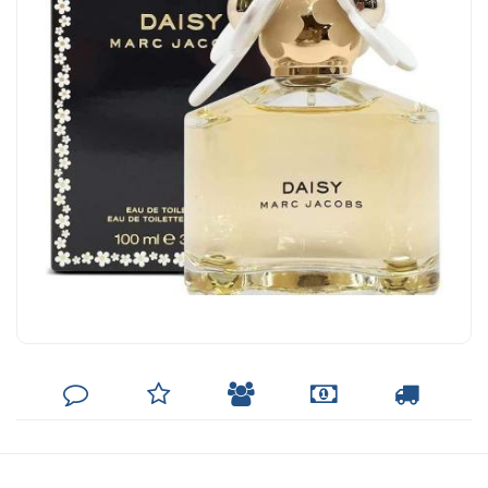
DEIXE
MINHA
INDIQUE
FORMAS
CALCULAR
SEU
LISTA
AO
DE
FRETE
COMENTÁRIO
DE
AMIGO
PAGAMENTO
DESEJOS