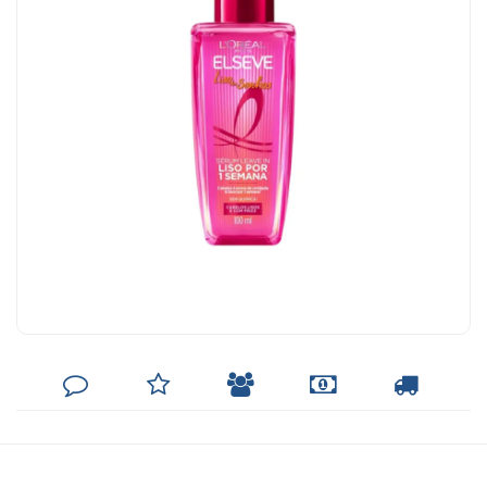
DEIXE
MINHA
INDIQUE
FORMAS
CALCULAR
SEU
LISTA
AO
DE
FRETE
COMENTÁRIO
DE
AMIGO
PAGAMENTO
DESEJOS