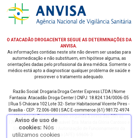
O ATACADÃO DROGACENTER SEGUE AS DETERMINAÇÕES DA
ANVISA.
As informações contidas neste site não devem ser usadas para
automedicação e não substituem, em hipótese alguma, as
orientações dadas pelo profissional da área médica. Somente o
médico está apto a diagnosticar qualquer problema de saúde e
prescrever o tratamento adequado.
Razão Social: Drogaria Droga Center Express LTDA | Nome
Fantasia: Atacadão Droga Center | CNPJ: 18.824.134/0006-05
| Rua 5 Chácara 102 Lote 32- Setor Habitacional Vicente Pires -
Brasília - CEP: 72.006-080
| SAC E-commerce
(61) 98172-4974
| Horário de Funcionamento: segunda à sexta das 08h as
Aviso de uso de
17h.
Farmacêutico Responsável: Dra. Maria da Glória Cardoso e
cookies:
Nós
Sousa | CRF/DF: 4612 | Autorização de Funcionamento da
utilizamos cookies
Empresa (AFE): 69606-3