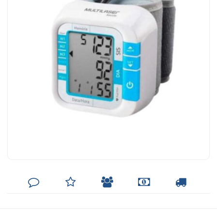
DEIXE
MINHA
INDIQUE
FORMAS
CALCULAR
SEU
LISTA
AO
DE
FRETE
COMENTÁRIO
DE
AMIGO
PAGAMENTO
DESEJOS