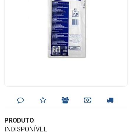
DEIXE
MINHA
INDIQUE
FORMAS
CALCULAR
SEU
LISTA
AO
DE
FRETE
COMENTÁRIO
DE
AMIGO
PAGAMENTO
DESEJOS
PRODUTO
INDISPONÍVEL