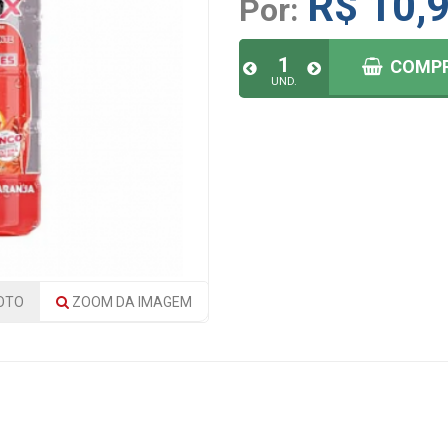
R$ 10,
Por:
COMP
UND.
OTO
ZOOM
DA IMAGEM