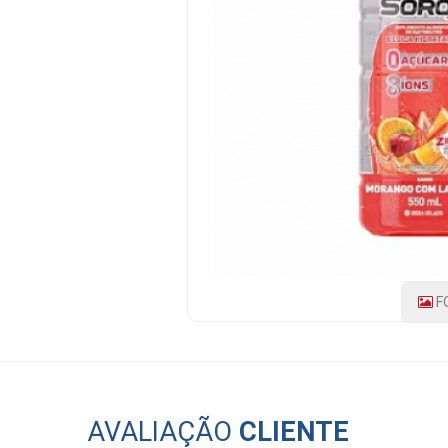
550ML
CÓDIGO
DO
PRODUTO:
180153
|
MARCA:
SOROX
F
AVALIAÇÃO
CLIENTE