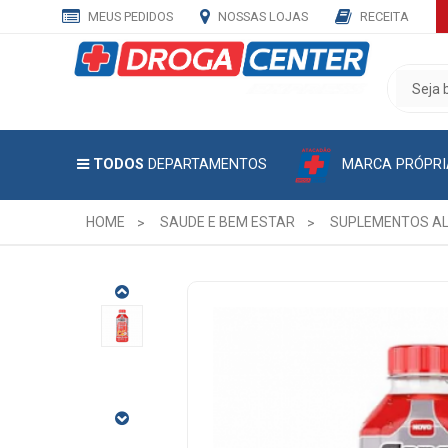
MEUS PEDIDOS
NOSSAS LOJAS
RECEITA
CADASTRE
SEU
E-
MAIL
MARCA PRÓPRI
TODOS
DEPARTAMENTOS
E
RECEBA
TODAS
HOME
SAUDE E BEM ESTAR
SUPLEMENTOS A
AS
PROMOÇÕES
EXCLUSIVAS.
ISOTÔNICO
MORANGO
COM
LARANJA
SOROX