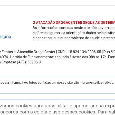
O ATACADÃO DROGACENTER SEGUE AS DETERM
As informações contidas neste site não devem se
hipótese alguma, as orientações dadas pelo profis
diagnosticar qualquer problema de saúde e prescr
 Fantasia: Atacadão Droga Center | CNPJ: 18.824.134/0006-05 | Rua 5 Ch
4974 | Horário de Funcionamento: segunda à sexta das 08h as 17h.
Farm
a Empresa (AFE): 69606-3
ia internet. | As fotos contidas em nosso site são meramente ilustrativas. |
izamos cookies para possibilitar e aprimorar sua expe
Atacadão DrogaCenter - Todos os direitos reservados. CNPJ: 
ncorda com a coleta e uso desses cookies. Para sabe