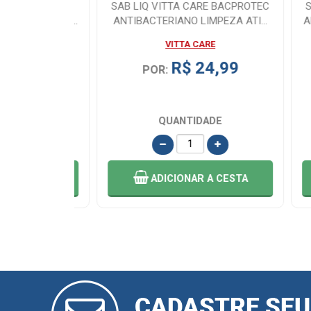
DENTADURA
SAB LIQ VITTA CARE BACPROTEC
SAB 
OR 2 UNI...
ANTIBACTERIANO LIMPEZA ATI...
ANTIB
VITTA CARE
R$ 24,99
POR:
4,16
em Juros
E
QUANTIDADE
 CESTA
ADICIONAR
A CESTA
CADASTRAR
E-MAIL