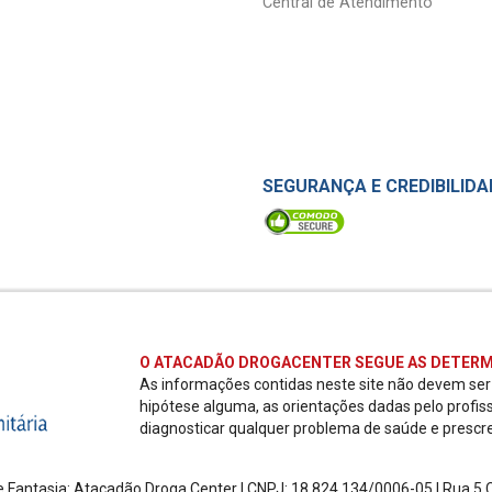
Central de Atendimento
SEGURANÇA E CREDIBILIDA
O ATACADÃO DROGACENTER SEGUE AS DETERM
As informações contidas neste site não devem se
hipótese alguma, as orientações dadas pelo profis
diagnosticar qualquer problema de saúde e prescr
 Fantasia: Atacadão Droga Center | CNPJ: 18.824.134/0006-05 | Rua 5 Ch