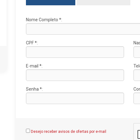
Nome Completo *:
CPF *:
Na
E-mail *:
Tel
Senha *:
Con
Desejo receber avisos de ofertas por e-mail