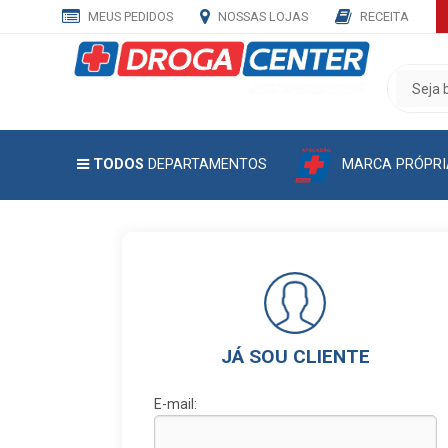
MEUS PEDIDOS
NOSSAS LOJAS
RECEITA
CADASTRE
SEU
E-
MAIL
MARCA PRÓPRI
TODOS
DEPARTAMENTOS
E
RECEBA
TODAS
AS
PROMOÇÕES
EXCLUSIVAS.
JÁ SOU CLIENTE
E-mail: