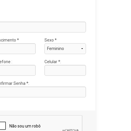
scimento *
Sexo *
efone :
Celular *:
firmar Senha *: