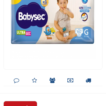
DEIXE
MINHA
INDIQUE
FORMAS
CALCULAR
SEU
LISTA
AO
DE
FRETE
COMENTÁRIO
DE
AMIGO
PAGAMENTO
DESEJOS