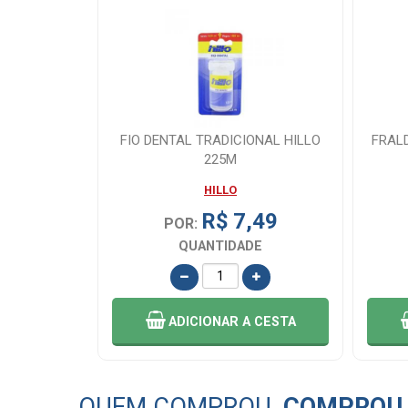
TANUTRI N3
FIO DENTAL TRADICIONAL HILLO
FRAL
225M
HILLO
,99
R$ 7,49
POR:
E
QUANTIDADE
 CESTA
ADICIONAR
A CESTA
QUEM COMPROU,
COMPROU