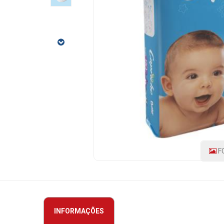
80UN
CÓDIGO
DO
PRODUTO:
154236
|
MARCA:
CAPRICHO
F
INFORMAÇÕES