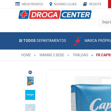
MEUS PEDIDOS
NOSSAS LOJAS
RECEITA
CADASTRE
SEU
E-
MAIL
MARCA PRÓPRI
TODOS
DEPARTAMENTOS
E
RECEBA
TODAS
HOME
MAMAE E BEBE
FRALDAS
FR CAPR
AS
PROMOÇÕES
EXCLUSIVAS.
FR
CAPRICHO
BABY
HIPER
P