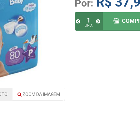
R$ 37,
Por:
COMP
UND.
OTO
ZOOM
DA IMAGEM