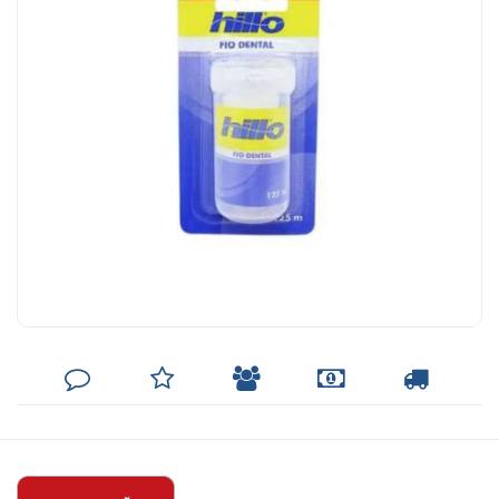
DEIXE
MINHA
INDIQUE
FORMAS
CALCULAR
SEU
LISTA
AO
DE
FRETE
COMENTÁRIO
DE
AMIGO
PAGAMENTO
DESEJOS