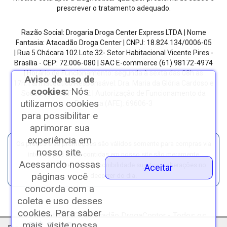
prescrever o tratamento adequado.
Razão Social: Drogaria Droga Center Express LTDA | Nome
Fantasia: Atacadão Droga Center | CNPJ: 18.824.134/0006-05
| Rua 5 Chácara 102 Lote 32- Setor Habitacional Vicente Pires -
Brasília - CEP: 72.006-080
| SAC E-commerce
(61) 98172-4974
| Horário de Funcionamento: segunda à sexta das 08h as
Aviso de uso de
17h.
Farmacêutico Responsável: Dra. Maria da Glória Cardoso e
cookies:
Nós
Sousa | CRF/DF: 4612 | Autorização de Funcionamento da
utilizamos cookies
Empresa (AFE): 69606-3
para possibilitar e
aprimorar sua
experiência em
Os preços e as promoções são válidos somente para compras via
nosso site.
internet. | As fotos contidas em nosso site são meramente
Acessando nossas
ilustrativas. | *Preços e disponibilidade sujeitos a alterações no
Aceitar
páginas você
decorrer do dia.
concorda com a
coleta e uso desses
cookies. Para saber
Copyright © 2023 Atacadão DrogaCenter - Todos os
mais, visite nossa