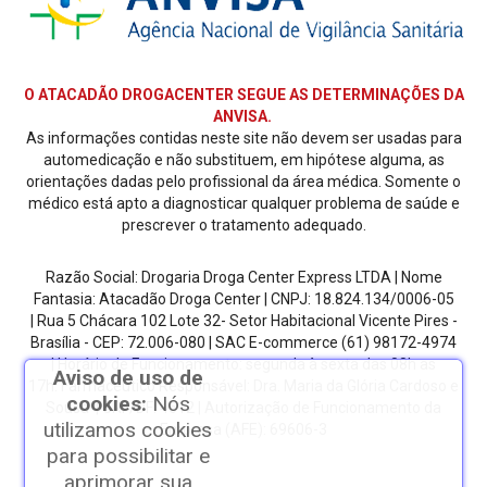
O ATACADÃO DROGACENTER SEGUE AS DETERMINAÇÕES DA
ANVISA.
As informações contidas neste site não devem ser usadas para
automedicação e não substituem, em hipótese alguma, as
orientações dadas pelo profissional da área médica. Somente o
médico está apto a diagnosticar qualquer problema de saúde e
prescrever o tratamento adequado.
Razão Social: Drogaria Droga Center Express LTDA | Nome
Fantasia: Atacadão Droga Center | CNPJ: 18.824.134/0006-05
| Rua 5 Chácara 102 Lote 32- Setor Habitacional Vicente Pires -
Brasília - CEP: 72.006-080
| SAC E-commerce
(61) 98172-4974
| Horário de Funcionamento: segunda à sexta das 08h as
Aviso de uso de
17h.
Farmacêutico Responsável: Dra. Maria da Glória Cardoso e
cookies:
Nós
Sousa | CRF/DF: 4612 | Autorização de Funcionamento da
utilizamos cookies
Empresa (AFE): 69606-3
para possibilitar e
aprimorar sua