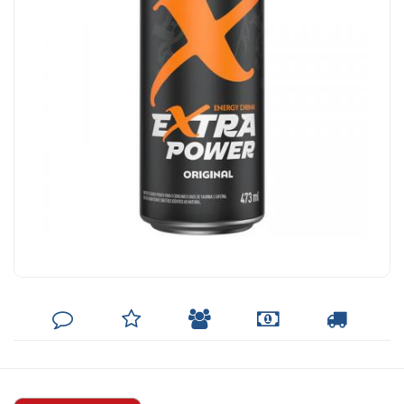
DEIXE
MINHA
INDIQUE
FORMAS
CALCULAR
SEU
LISTA
AO
DE
FRETE
COMENTÁRIO
DE
AMIGO
PAGAMENTO
DESEJOS