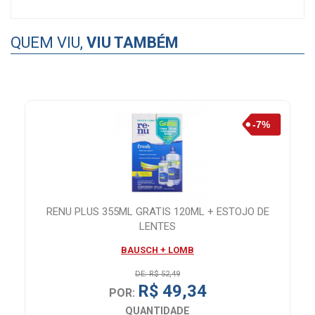
QUEM VIU,
VIU TAMBÉM
G
RENU PLUS 355ML GRATIS 120ML + ESTOJO DE
K
LENTES
BAUSCH + LOMB
DE: R$ 52,49
R$ 49,34
POR:
QUANTIDADE