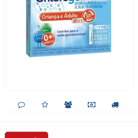
DEIXE
MINHA
INDIQUE
FORMAS
CALCULAR
SEU
LISTA
AO
DE
FRETE
COMENTÁRIO
DE
AMIGO
PAGAMENTO
DESEJOS