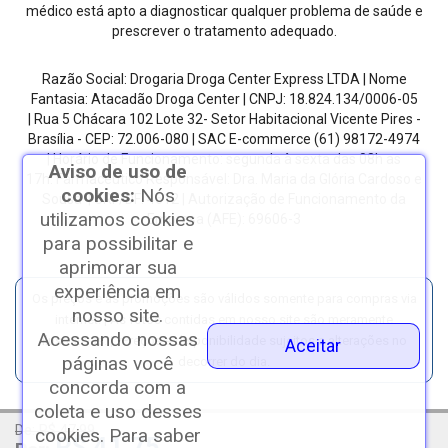
médico está apto a diagnosticar qualquer problema de saúde e
prescrever o tratamento adequado.
Razão Social: Drogaria Droga Center Express LTDA | Nome
Fantasia: Atacadão Droga Center | CNPJ: 18.824.134/0006-05
| Rua 5 Chácara 102 Lote 32- Setor Habitacional Vicente Pires -
Brasília - CEP: 72.006-080
| SAC E-commerce
(61) 98172-4974
| Horário de Funcionamento: segunda à sexta das 08h as
Aviso de uso de
17h.
Farmacêutico Responsável: Dra. Maria da Glória Cardoso e
cookies:
Nós
Sousa | CRF/DF: 4612 | Autorização de Funcionamento da
utilizamos cookies
Empresa (AFE): 69606-3
para possibilitar e
aprimorar sua
experiência em
Os preços e as promoções são válidos somente para compras via
nosso site.
internet. | As fotos contidas em nosso site são meramente
Acessando nossas
ilustrativas. | *Preços e disponibilidade sujeitos a alterações no
Aceitar
páginas você
decorrer do dia.
concorda com a
coleta e uso desses
De: R$ 47,99
cookies. Para saber
Copyright © 2023 Atacadão DrogaCenter - Todos os
R$ 41,75