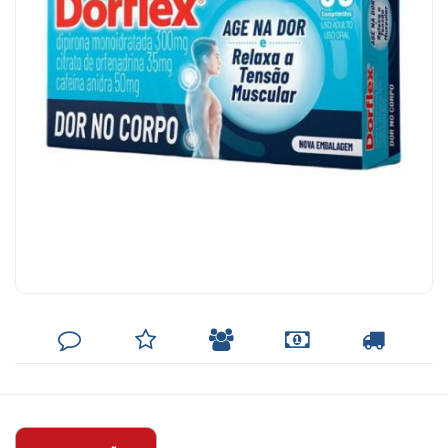
DEIXE
MINHA
INDIQUE
FORMAS
CALCULAR
SEU
LISTA
AO
DE
FRETE
COMENTÁRIO
DE
AMIGO
PAGAMENTO
DESEJOS