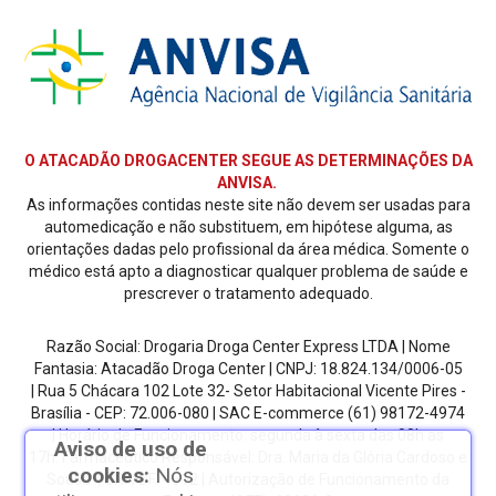
O ATACADÃO DROGACENTER SEGUE AS DETERMINAÇÕES DA
ANVISA.
As informações contidas neste site não devem ser usadas para
automedicação e não substituem, em hipótese alguma, as
orientações dadas pelo profissional da área médica. Somente o
médico está apto a diagnosticar qualquer problema de saúde e
prescrever o tratamento adequado.
Razão Social: Drogaria Droga Center Express LTDA | Nome
Fantasia: Atacadão Droga Center | CNPJ: 18.824.134/0006-05
| Rua 5 Chácara 102 Lote 32- Setor Habitacional Vicente Pires -
Brasília - CEP: 72.006-080
| SAC E-commerce
(61) 98172-4974
| Horário de Funcionamento: segunda à sexta das 08h as
Aviso de uso de
17h.
Farmacêutico Responsável: Dra. Maria da Glória Cardoso e
cookies:
Nós
Sousa | CRF/DF: 4612 | Autorização de Funcionamento da