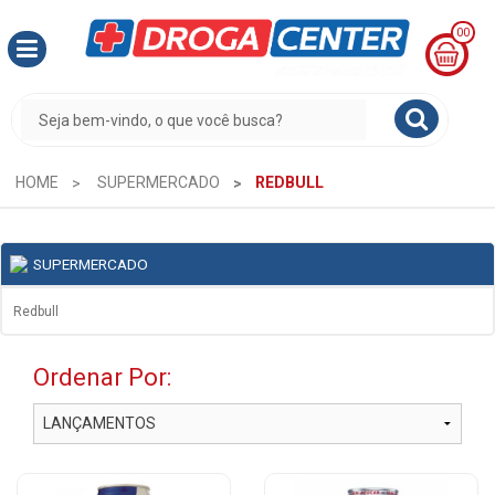
00
MINHA
CESTA
R$
0,00
HOME
SUPERMERCADO
REDBULL
SUPERMERCADO
Redbull
Ordenar Por: