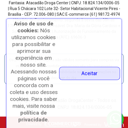
Fantasia: Atacadão Droga Center | CNPJ: 18.824.134/0006-05
| Rua 5 Chácara 102 Lote 32- Setor Habitacional Vicente Pires -
Brasília - CEP: 72.006-080
| SAC E-commerce
(61) 98172-4974
| Horário de Funcionamento: segunda à sexta das 08h as
Aviso de uso de
17h.
Farmacêutico Responsável: Dra. Maria da Glória Cardoso e
cookies:
Nós
Sousa | CRF/DF: 4612 | Autorização de Funcionamento da
utilizamos cookies
Empresa (AFE): 69606-3
para possibilitar e
aprimorar sua
experiência em
Os preços e as promoções são válidos somente para compras via
nosso site.
internet. | As fotos contidas em nosso site são meramente
Acessando nossas
ilustrativas. | *Preços e disponibilidade sujeitos a alterações no
Aceitar
páginas você
decorrer do dia.
concorda com a
coleta e uso desses
cookies. Para saber
Copyright © 2023 Atacadão DrogaCenter - Todos os
mais, visite nossa
direitos reservados. CNPJ: 18.824.134/0006-05
política de
privacidade
.