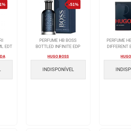
RI
PERFUME HB BOSS
PERFUME H
ML EDT
BOTTLED INFINITE EDP
DIFFERENT 
-100ML
TDA
HUGO BOSS
HUGO
L
INDISPONÍVEL
INDIS