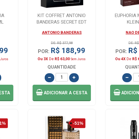
IA
KIT COFFRET ANTONIO
EUPHORIA 
ML
BANDERAS SECRET EDT
KLEI
100ML + DES 150...
ANTONIO BANDERAS
NAO D
DE: R$ 377,98
DE: R$
,99
R$ 188,99
R$
POR:
POR:
Ou 3X
De
R$ 63,00
Ou 4X
De
R$ 
Juros
Sem Juros
QUANTIDADE
QUAN
ESTA
ADICIONAR
A CESTA
ADICIO