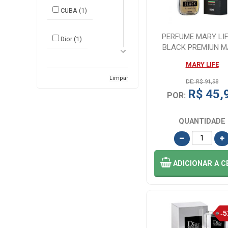
CUBA (1)
PERFUME MARY LIF
Dior (1)
BLACK PREMIUN 
-100M
MARY LIFE
Eudora (1)
Limpar
DE: R$ 91,98
R$ 45,
POR:
HENKEL
LOCTITE LTDA (2)
QUANTIDADE
HUGO BOSS (2)
IMP-
ADICIONAR
A C
INTERNACIONAL
(1)
ISCENTS (1)