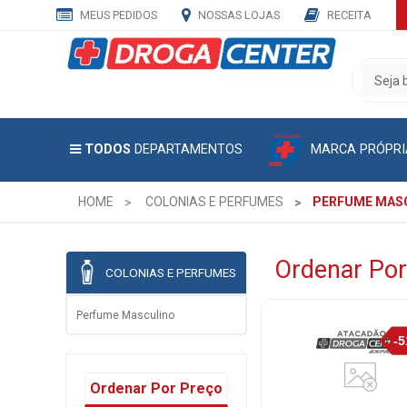
MEUS PEDIDOS
NOSSAS LOJAS
RECEITA
CADASTRE
SEU
E-
MAIL
MARCA PRÓPRI
TODOS
DEPARTAMENTOS
E
RECEBA
TODAS
HOME
COLONIAS E PERFUMES
PERFUME MAS
AS
PROMOÇÕES
EXCLUSIVAS.
Ordenar Por
COLONIAS E PERFUMES
Perfume Masculino
Ordenar Por Preço