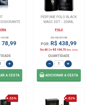
IT
PERFUME POLO BLACK
ESODORANTE
MASC EDT - 200ML
 100+75ML
DORA
POLO
 157,98
DE: R$ 877,98
 78,99
R$ 438,99
POR:
Ou 4X
De
R$ 109,75
Sem Juros
TIDADE
QUANTIDADE
NAR
A CESTA
ADICIONAR
A CESTA