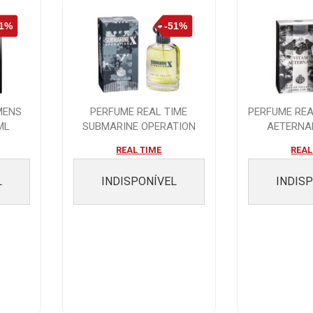
MENS
PERFUME REAL TIME
PERFUME REA
ML
SUBMARINE OPERATION
AETERNA
EDT - 100ML
REAL TIME
REAL
L
INDISPONÍVEL
INDIS