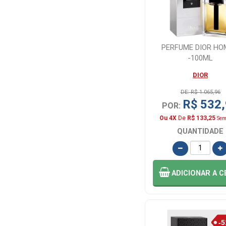
LA RIVE (1)
Mary Life (1)
PERFUME DIOR H
-100ML
NAO DEFINIDO
DIOR
(7)
DE: R$ 1.065,96
R$ 532
POR:
POLO (1)
Ou 4X
De
R$ 133,25
Sem
QUANTIDADE
Real Time (6)
ADICIONAR
A C