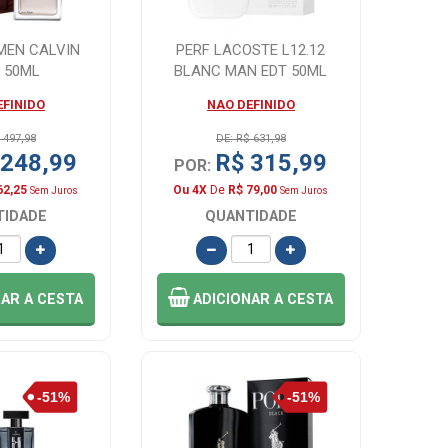
MEN CALVIN
PERF LACOSTE L12.12
N 50ML
BLANC MAN EDT 50ML
EFINIDO
NAO DEFINIDO
 497,98
DE: R$ 631,98
 248,99
R$ 315,99
POR:
62,25
Ou 4X
De
R$ 79,00
Sem Juros
Sem Juros
TIDADE
QUANTIDADE
NAR
A CESTA
ADICIONAR
A CESTA