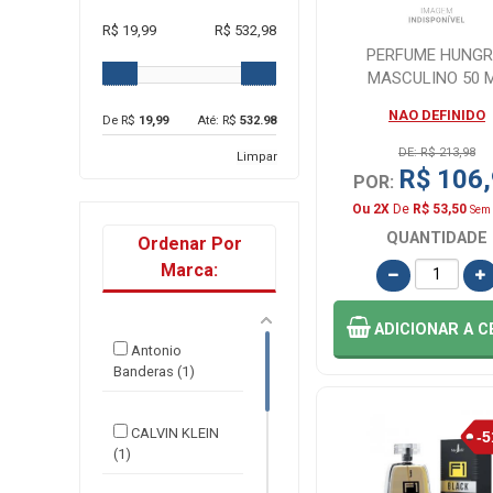
R$ 19,99
R$ 532,98
PERFUME HUNGR
MASCULINO 50 
NAO DEFINIDO
De R$
19,99
Até: R$
532.98
DE: R$ 213,98
Limpar
R$ 106
POR:
Ou 2X
De
R$ 53,50
Sem 
QUANTIDADE
Ordenar Por
Marca:
ADICIONAR
A C
Antonio
Banderas (1)
CALVIN KLEIN
(1)