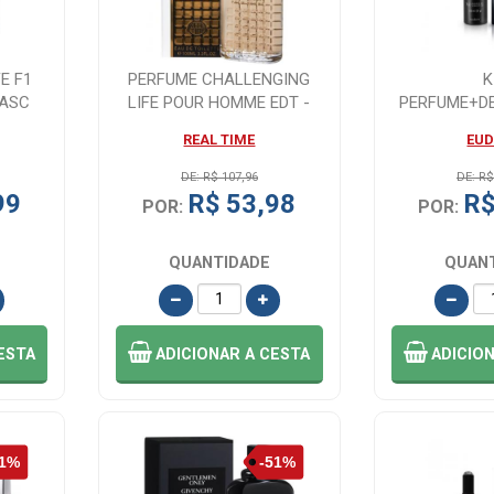
E F1
PERFUME CHALLENGING
K
MASC
LIFE POUR HOMME EDT -
PERFUME+D
100ML
EUDORA H
REAL TIME
EU
DE: R$ 107,96
DE: R$
99
R$ 53,98
R$
POR:
POR:
QUANTIDADE
QUAN
ESTA
ADICIONAR
A CESTA
ADICIO