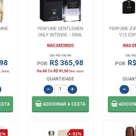
OMME
PERFUME GENTLEMEN
PERFUME ZI
ONLY INTENSE - 50ML
V12 EDP
NAO DEFINIDO
NAO D
DE: R$ 731,96
DE: R$
,98
R$ 365,98
R$
POR:
POR:
Ou 4X
De
R$ 91,50
 Juros
Sem Juros
QUANTIDADE
QUAN
ESTA
ADICIONAR
A CESTA
ADICIO