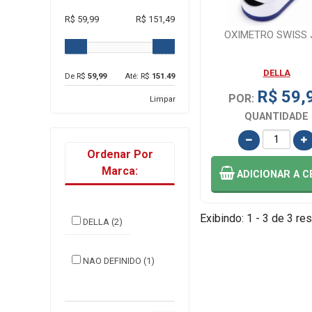
R$ 59,99
R$ 151,49
OXIMETRO SWISS 
DELLA
De R$
59,99
Até: R$
151.49
R$ 59,
POR:
Limpar
QUANTIDADE
Ordenar Por
Marca:
ADICIONAR
A C
Exibindo: 1 - 3 de 3 res
DELLA (2)
NAO DEFINIDO (1)