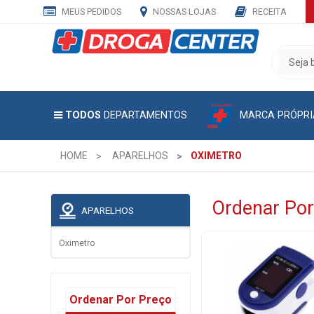
MEUS PEDIDOS
NOSSAS LOJAS
RECEITA
CADASTRE
SEU
E-
MAIL
MARCA PRÓPRI
TODOS
DEPARTAMENTOS
E
RECEBA
TODAS
HOME
APARELHOS
OXIMETRO
AS
PROMOÇÕES
EXCLUSIVAS.
Ordenar Por
APARELHOS
Oximetro
Ordenar Por Preço