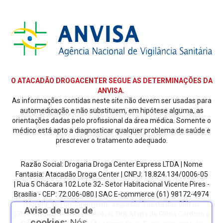
O ATACADÃO DROGACENTER SEGUE AS DETERMINAÇÕES DA
ANVISA.
As informações contidas neste site não devem ser usadas para
automedicação e não substituem, em hipótese alguma, as
orientações dadas pelo profissional da área médica. Somente o
médico está apto a diagnosticar qualquer problema de saúde e
prescrever o tratamento adequado.
Razão Social: Drogaria Droga Center Express LTDA | Nome
Fantasia: Atacadão Droga Center | CNPJ: 18.824.134/0006-05
| Rua 5 Chácara 102 Lote 32- Setor Habitacional Vicente Pires -
Brasília - CEP: 72.006-080
| SAC E-commerce
(61) 98172-4974
| Horário de Funcionamento: segunda à sexta das 08h as
Aviso de uso de
17h.
Farmacêutico Responsável: Dra. Maria da Glória Cardoso e
cookies:
Nós