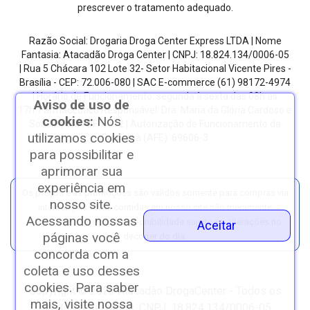
prescrever o tratamento adequado.
Razão Social: Drogaria Droga Center Express LTDA | Nome
Fantasia: Atacadão Droga Center | CNPJ: 18.824.134/0006-05
| Rua 5 Chácara 102 Lote 32- Setor Habitacional Vicente Pires -
Brasília - CEP: 72.006-080
| SAC E-commerce
(61) 98172-4974
| Horário de Funcionamento: segunda à sexta das 08h as
Aviso de uso de
17h.
Farmacêutico Responsável: Dra. Maria da Glória Cardoso e
cookies:
Nós
Sousa | CRF/DF: 4612 | Autorização de Funcionamento da
utilizamos cookies
Empresa (AFE): 69606-3
para possibilitar e
aprimorar sua
experiência em
Os preços e as promoções são válidos somente para compras via
nosso site.
internet. | As fotos contidas em nosso site são meramente
Acessando nossas
ilustrativas. | *Preços e disponibilidade sujeitos a alterações no
Aceitar
páginas você
decorrer do dia.
concorda com a
coleta e uso desses
cookies. Para saber
Copyright © 2023 Atacadão DrogaCenter - Todos os
mais, visite nossa
direitos reservados. CNPJ: 18.824.134/0006-05