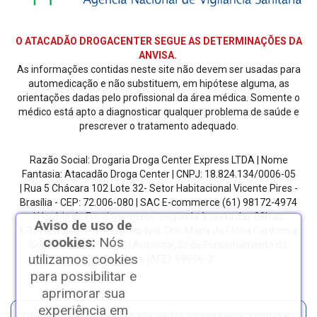
O ATACADÃO DROGACENTER SEGUE AS DETERMINAÇÕES DA
ANVISA.
As informações contidas neste site não devem ser usadas para
automedicação e não substituem, em hipótese alguma, as
orientações dadas pelo profissional da área médica. Somente o
médico está apto a diagnosticar qualquer problema de saúde e
prescrever o tratamento adequado.
Razão Social: Drogaria Droga Center Express LTDA | Nome
Fantasia: Atacadão Droga Center | CNPJ: 18.824.134/0006-05
| Rua 5 Chácara 102 Lote 32- Setor Habitacional Vicente Pires -
Brasília - CEP: 72.006-080
| SAC E-commerce
(61) 98172-4974
| Horário de Funcionamento: segunda à sexta das 08h as
Aviso de uso de
17h.
Farmacêutico Responsável: Dra. Maria da Glória Cardoso e
cookies:
Nós
Sousa | CRF/DF: 4612 | Autorização de Funcionamento da
utilizamos cookies
Empresa (AFE): 69606-3
para possibilitar e
aprimorar sua
experiência em
Os preços e as promoções são válidos somente para compras via