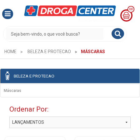
00
MINHA
CESTA
R$
0,00
HOME
BELEZA E PROTECAO
MÁSCARAS
BELEZA E PROTECAO
Máscaras
Ordenar Por: