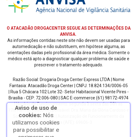
O ATACADÃO DROGACENTER SEGUE AS DETERMINAÇÕES DA
ANVISA.
As informações contidas neste site não devem ser usadas para
automedicação e não substituem, em hipótese alguma, as
orientações dadas pelo profissional da área médica. Somente o
médico está apto a diagnosticar qualquer problema de saúde e
prescrever o tratamento adequado.
Razão Social: Drogaria Droga Center Express LTDA | Nome
Fantasia: Atacadão Droga Center | CNPJ: 18.824.134/0006-05
| Rua 5 Chácara 102 Lote 32- Setor Habitacional Vicente Pires -
Brasília - CEP: 72.006-080
| SAC E-commerce
(61) 98172-4974
| Horário de Funcionamento: segunda à sexta das 08h as
Aviso de uso de
17h.
Farmacêutico Responsável: Dra. Maria da Glória Cardoso e
cookies:
Nós
Sousa | CRF/DF: 4612 | Autorização de Funcionamento da
utilizamos cookies
Empresa (AFE): 69606-3
para possibilitar e