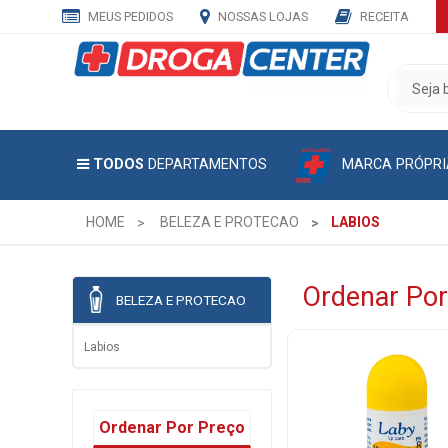
MEUS PEDIDOS
NOSSAS LOJAS
RECEITA
CADASTRE
SEU
E-
MAIL
MARCA PRÓPRI
TODOS
DEPARTAMENTOS
E
RECEBA
TODAS
HOME
BELEZA E PROTECAO
LABIOS
AS
PROMOÇÕES
EXCLUSIVAS.
Ordenar Por
BELEZA E PROTECAO
Labios
Ordenar Por Preço