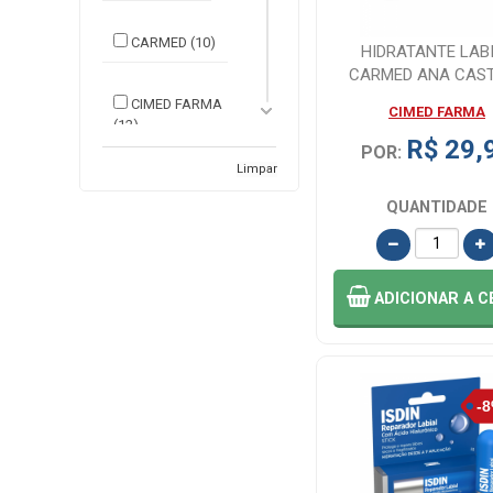
CARMED (10)
HIDRATANTE LAB
CARMED ANA CAS
BRIGADEIRO CIMED 
CIMED FARMA
CIMED FARMA
(12)
R$ 29,
POR:
Limpar
CLARIDERM (1)
QUANTIDADE
DAILUS (1)
ADICIONAR
A C
EUCERIN (1)
GIOVANNA
BABY (1)
HELIODERM (1)