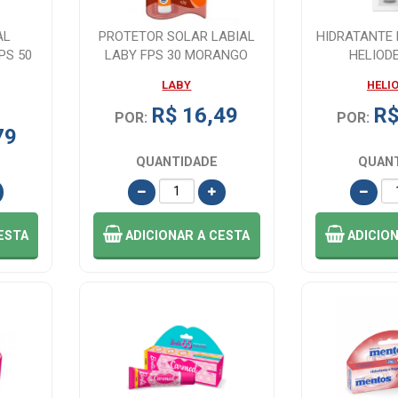
AL
PROTETOR SOLAR LABIAL
HIDRATANTE 
PS 50
LABY FPS 30 MORANGO
HELIOD
4,5G
LABY
HELI
R$ 16,49
R$
POR:
POR:
79
QUANTIDADE
QUAN
ESTA
ADICIONAR
A CESTA
ADICIO