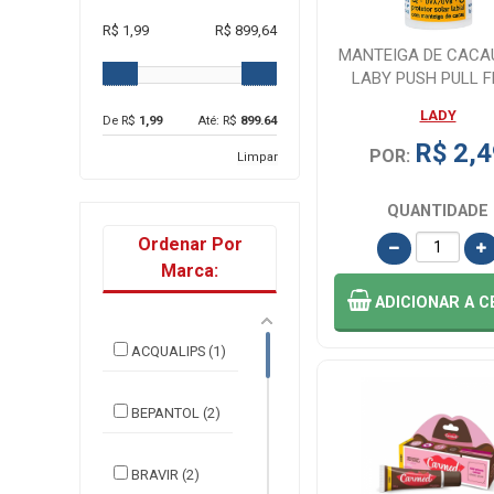
R$ 1,99
R$ 899,64
MANTEIGA DE CACAU
LABY PUSH PULL F
LADY
De R$
1,99
Até: R$
899.64
R$ 2,4
POR:
Limpar
QUANTIDADE
Ordenar Por
Marca:
ADICIONAR
A C
ACQUALIPS (1)
BEPANTOL (2)
BRAVIR (2)