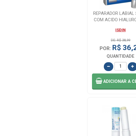
ISACARE (5)
REPARADOR LABIAL 
COM ACIDO HIALUR
ISDIN (2)
ISDIN 4G
ISDIN
LABY (5)
DE: R$ 38,99
R$ 36,
POR:
QUANTIDADE
LADY (2)
LATIKA (1)
ADICIONAR
A C
LIP ICE (1)
MAX LOVE (13)
MAYBELLINE
(5)