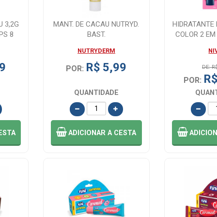
 3,2G
MANT. DE CACAU NUTRYD.
HIDRATANTE 
PS 8
BAST.
COLOR 2 EM
NIVEA
NUTRYDERM
NI
9
R$ 5,99
POR:
DE: R
R$
POR:
QUANTIDADE
QUAN
ESTA
ADICIONAR
A CESTA
ADICIO