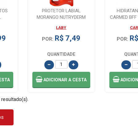
TOS
PROTETOR LABIAL
HIDRATAN
L
MORANGO NUTRYDERM
CARMED BFF 
3,5G
30 EFEI
LABY
CA
99
R$ 7,49
R$
POR:
POR:
QUANTIDADE
QUAN
ESTA
ADICIONAR
A CESTA
ADICIO
 resultado(s).
os