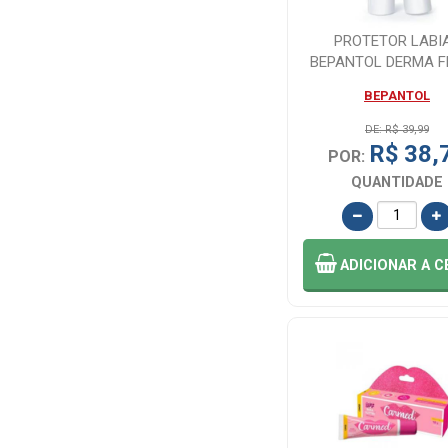
MENTOS (3)
PROTETOR LABI
BEPANTOL DERMA F
4,5G
NAO DEFINIDO
BEPANTOL
(26)
DE: R$ 39,99
R$ 38,
POR:
NIVEA (10)
QUANTIDADE
NUTRYDERM
(1)
ADICIONAR
A C
OAZ
EUROFARMA (1)
PROFUSE (2)
VILITA (1)