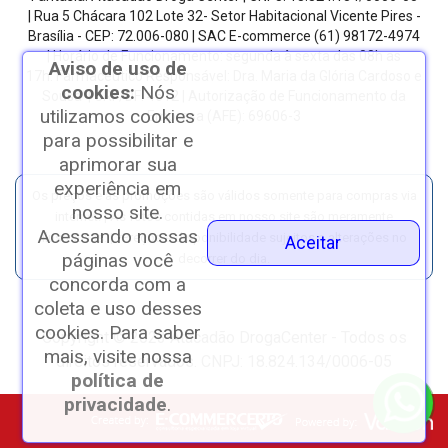
| Rua 5 Chácara 102 Lote 32- Setor Habitacional Vicente Pires -
Brasília - CEP: 72.006-080
| SAC E-commerce
(61) 98172-4974
| Horário de Funcionamento: segunda à sexta das 08h as
Aviso de uso de
17h.
Farmacêutico Responsável: Dra. Maria da Glória Cardoso e
cookies:
Nós
Sousa | CRF/DF: 4612 | Autorização de Funcionamento da
utilizamos cookies
Empresa (AFE): 69606-3
para possibilitar e
aprimorar sua
experiência em
Os preços e as promoções são válidos somente para compras via
nosso site.
internet. | As fotos contidas em nosso site são meramente
Acessando nossas
ilustrativas. | *Preços e disponibilidade sujeitos a alterações no
Aceitar
páginas você
decorrer do dia.
concorda com a
coleta e uso desses
cookies. Para saber
Copyright © 2023 Atacadão DrogaCenter - Todos os
mais, visite nossa
direitos reservados. CNPJ: 18.824.134/0006-05
política de
privacidade
.