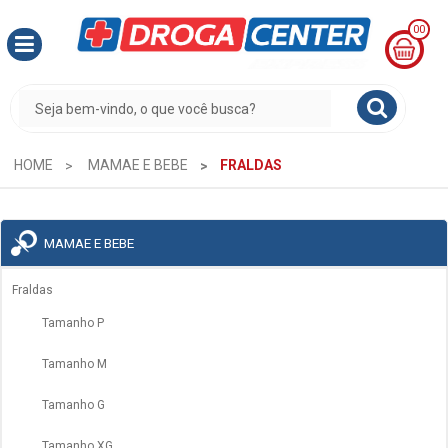
00
MINHA
CESTA
R$
0,00
HOME
MAMAE E BEBE
FRALDAS
MAMAE E BEBE
Fraldas
Tamanho P
Tamanho M
Tamanho G
Tamanho XG