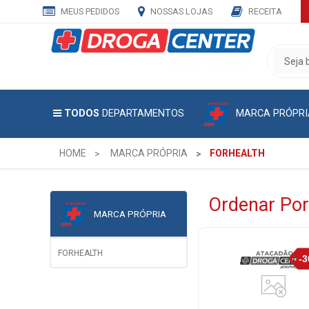
MEUS PEDIDOS
NOSSAS LOJAS
RECEITA
CADASTRE
SEU
E-
MAIL
MARCA PRÓPRI
TODOS
DEPARTAMENTOS
E
RECEBA
TODAS
HOME
MARCA PRÓPRIA
FORHEALTH
AS
PROMOÇÕES
EXCLUSIVAS.
Ordenar Por
MARCA PRÓPRIA
FORHEALTH