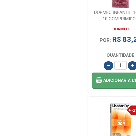
BRASTERAPICA
DORMEC INFANTIL 
(1)
10 COMPRIMIDO
DORMEC
BRASTERAPICA
(3)
R$ 83,
POR:
BUSCOPAN (6)
QUANTIDADE
CAZI (1)
ADICIONAR
A C
CEFALIUM (1)
CHRISPIM (1)
CIFARMA (9)