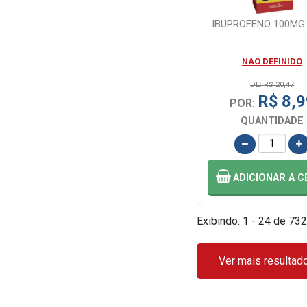
IBUPROFENO 100MG
DIMORF (2)
NAO DEFINIDO
DORIL (7)
DE: R$ 20,47
R$ 8,9
POR:
DORMEC (1)
QUANTIDADE
ELGIN (1)
ADICIONAR
A C
EMS -
GENERICO (3)
Exibindo: 1 - 24 de 732
EMS (2)
Ver mais resultad
EMS G (2)