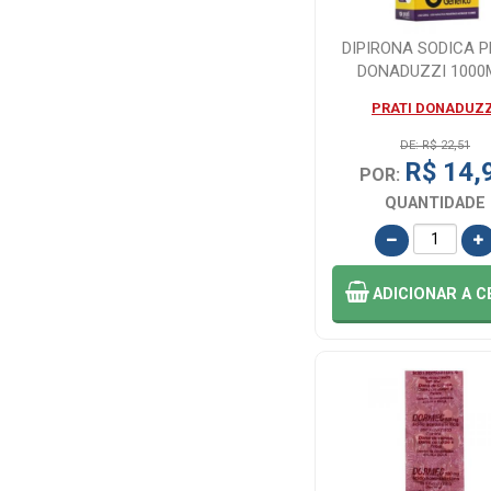
APSEN (2)
DIPIRONA SODICA P
DONADUZZI 1000
BELSPAN (1)
CAIXA COM 20 CO.
PRATI DONADUZZ
DE: R$ 22,51
BESEROL (1)
R$ 14,
POR:
QUANTIDADE
BIO GENETYC
(4)
BIO INSTINTO
ADICIONAR
A C
(1)
BIOSINTETICA -
GENERICO (2)
BIOTHERM (2)