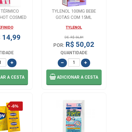
 TÉRMICO
TYLENOL 100MG BEBE
 HOT COSMED
GOTAS COM 15ML
IDADE
EFINIDO
TYLENOL
 14,99
DE: R$ 56,84
R$ 50,02
POR:
TIDADE
QUANTIDADE
NAR
A CESTA
ADICIONAR
A CESTA