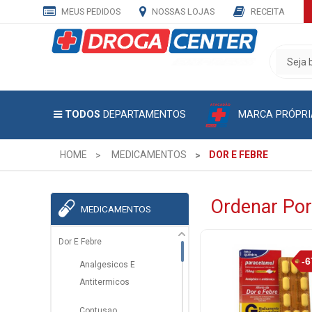
MEUS PEDIDOS
NOSSAS LOJAS
RECEITA
CADASTRE
SEU
E-
MAIL
MARCA PRÓPRI
TODOS
DEPARTAMENTOS
E
RECEBA
TODAS
HOME
MEDICAMENTOS
DOR E FEBRE
AS
PROMOÇÕES
EXCLUSIVAS.
Ordenar Por
MEDICAMENTOS
Dor E Febre
Analgesicos E
Antitermicos
Contusao