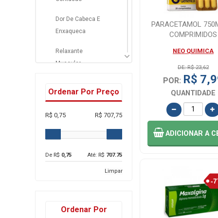
Dor De Cabeca E
PARACETAMOL 750
Enxaqueca
COMPRIMIDOS
NEO QUIMICA
Relaxante
Muscular
DE: R$ 23,62
R$ 7,9
POR:
Ordenar Por Preço
QUANTIDADE
R$ 0,75
R$ 707,75
ADICIONAR
A C
De R$
0,75
Até: R$
707.75
Limpar
Ordenar Por