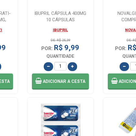
RATI-
IBUPRIL CÁPSULA 400MG
NOVALGI
MG,
10 CÁPSULAS
COMPR
..
I
IBUPRIL
NOVA
DE: R$ 25,39
DE: R
99
R$ 9,99
R$
POR:
POR:
QUANTIDADE
QUAN
ESTA
ADICIONAR
A CESTA
ADICIO