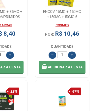
0MG + 35MG +
ENGOV 15MG + 150MG
OMPRIMIDOS
+150MG + 50MG 6
COMPRIMIDOS
MARCAS
COSMED
$ 8,40
R$ 10,46
POR:
TIDADE
QUANTIDADE
NAR
A CESTA
ADICIONAR
A CESTA