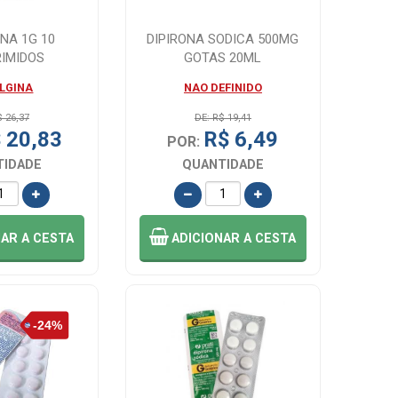
NA 1G 10
DIPIRONA SODICA 500MG
IMIDOS
GOTAS 20ML
LGINA
NAO DEFINIDO
$ 26,37
DE: R$ 19,41
 20,83
R$ 6,49
POR:
TIDADE
QUANTIDADE
NAR
A CESTA
ADICIONAR
A CESTA