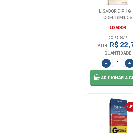
CIMED -
GENERICOS (5)
LISADOR DIP 1G 
COMPRIMIDOS
CIMED FARMA
LISADOR
(3)
DE: R$ 26,17
R$ 22,
POR:
CIMELIDE (1)
QUANTIDADE
CITONEURIN (3)
ADICIONAR
A C
CODEIN (2)
CODEX (1)
COSMED (1)
DIET WAY (1)