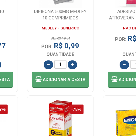
10
DIPIRONA 500MG MEDLEY
ADESIVO
10 COMPRIMIDOS
ATROVERAN
1 UN
MEDLEY - GENERICO
NAO D
R$
DE: R$ 19,34
POR:
77
R$ 0,99
POR:
QUANTIDADE
QUAN
ESTA
ADICIONAR
A CESTA
ADICIO