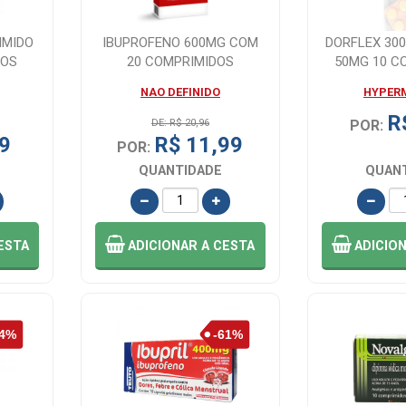
IMIDO
IBUPROFENO 600MG COM
DORFLEX 30
DOS
20 COMPRIMIDOS
50MG 10 C
NAO DEFINIDO
HYPER
R
DE: R$ 20,96
POR:
9
R$ 11,99
POR:
QUANTIDADE
QUAN
ESTA
ADICIONAR
A CESTA
ADICIO