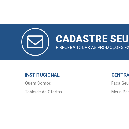
EMS SIMILAR
(5)
ESALERG (1)
CADASTRAR
EUROFARMA -
E-MAIL
GENÉRICO (3)
EUROFARMA
(1)
INSTITUCIONAL
CENTRA
EUROFARMA
Quem Somos
Faça Seu
ETICOS (2)
Tabloide de Ofertas
Meus Ped
EUROFARMA
GENERICO (2)
EUROFARMA