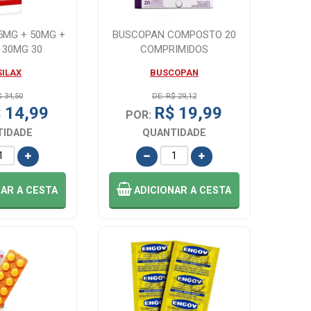
5MG + 50MG +
BUSCOPAN COMPOSTO 20
 30MG 30
COMPRIMIDOS
IMIDOS
SILAX
BUSCOPAN
$ 34,50
DE: R$ 29,12
 14,99
R$ 19,99
POR:
TIDADE
QUANTIDADE
NAR
A CESTA
ADICIONAR
A CESTA