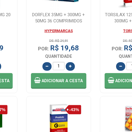
MG 20
DORFLEX 35MG + 300MG +
TORSILAX 12
50MG 36 COMPRIMIDOS
300MG +
COMPR
HYPERMARCAS
TOR
DE: R$ 24,91
DE: R
9
R$ 19,68
R$
POR:
POR:
QUANTIDADE
QUAN
ESTA
ADICIONAR
A CESTA
ADICIO