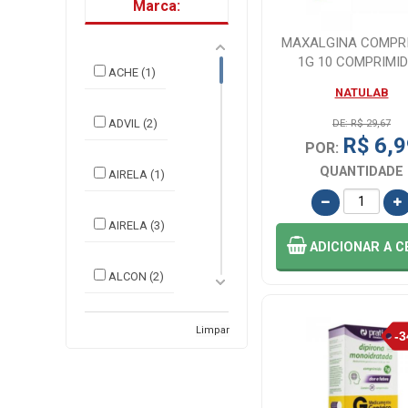
Marca:
MAXALGINA COMPR
1G 10 COMPRIMI
ACHE (1)
NATULAB
ADVIL (2)
DE: R$ 29,67
R$ 6,9
POR:
QUANTIDADE
AIRELA (1)
AIRELA (3)
ADICIONAR
A C
ALCON (2)
ALIVIUM (6)
Limpar
ANADOR (6)