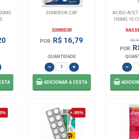
100MG
SONRIDOR CAF
ACIDO ACET
S
100MG 10 
SONRIDOR
NAO D
20
R$ 16,79
POR:
DE: R
R
POR:
QUANTIDADE
QUAN
ESTA
ADICIONAR
A CESTA
ADICIO