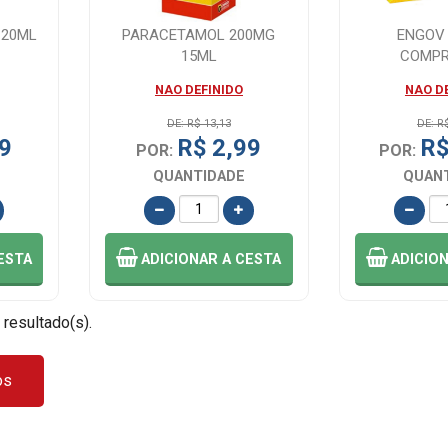
 20ML
PARACETAMOL 200MG
ENGOV
15ML
COMPR
NAO DEFINIDO
NAO D
DE: R$ 13,13
DE: R
9
R$ 2,99
R$
POR:
POR:
QUANTIDADE
QUAN
ESTA
ADICIONAR
A CESTA
ADICIO
 resultado(s).
os