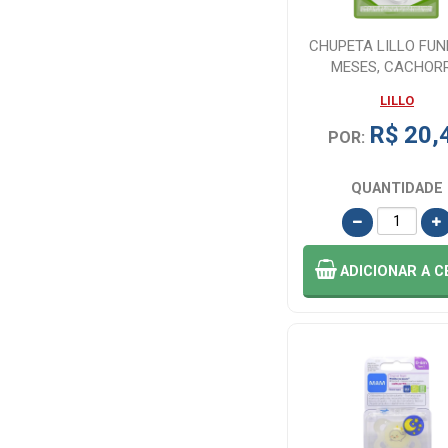
NAO DEFINIDO
(34)
CHUPETA LILLO FUN
MESES, CACHORR
BRANCA COM 1 UN
NESTLE (1)
LILLO
R$ 20,
POR:
NUK (25)
QUANTIDADE
PETITA (1)
PRODERM (3)
ADICIONAR
A C
START (23)