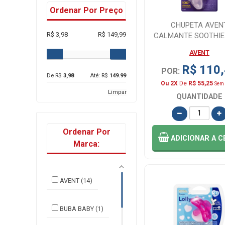
Ordenar Por Preço
CHUPETA AVEN
R$ 3,98
R$ 149,99
CALMANTE SOOTHIE
PHILIPS 4-6 MESES 
AVENT
R$ 110
POR:
De R$
3,98
Até: R$
149.99
Ou 2X
De
R$ 55,25
Sem 
Limpar
QUANTIDADE
Ordenar Por
ADICIONAR
A C
Marca:
AVENT (14)
BUBA BABY (1)