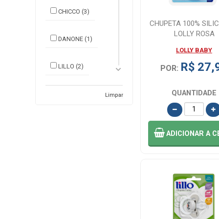
CHICCO (3)
CHUPETA 100% SILI
LOLLY ROSA
DANONE (1)
LOLLY BABY
R$ 27,
LILLO (2)
POR:
QUANTIDADE
LILLO (31)
Limpar
LOLLY (8)
ADICIONAR
A C
LOLLY BABY (6)
MAM (5)
MAMBABY (3)