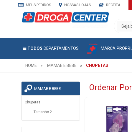
MEUS PEDIDOS
NOSSAS LOJAS
RECEITA
CADASTRE
SEU
E-
MAIL
MARCA PRÓPRI
TODOS
DEPARTAMENTOS
E
RECEBA
TODAS
HOME
MAMAE E BEBE
CHUPETAS
AS
PROMOÇÕES
EXCLUSIVAS.
Ordenar Por
MAMAE E BEBE
Chupetas
Tamanho 2