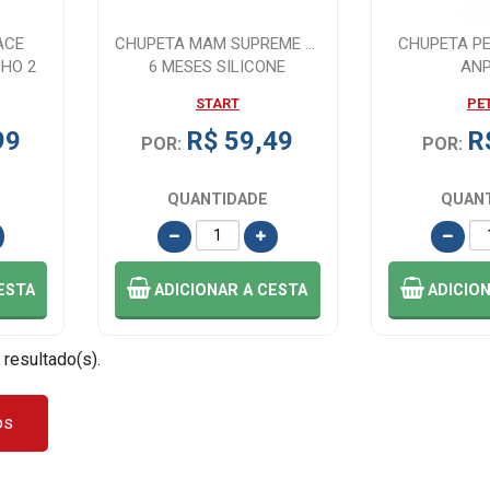
ACE
CHUPETA MAM SUPREME 0-
CHUPETA PE
HO 2
6 MESES SILICONE
AN
B
EMBALAGEM UNIT R...
START
PE
99
R$ 59,49
R
POR:
POR:
QUANTIDADE
QUAN
ESTA
ADICIONAR
A CESTA
ADICIO
 resultado(s).
os