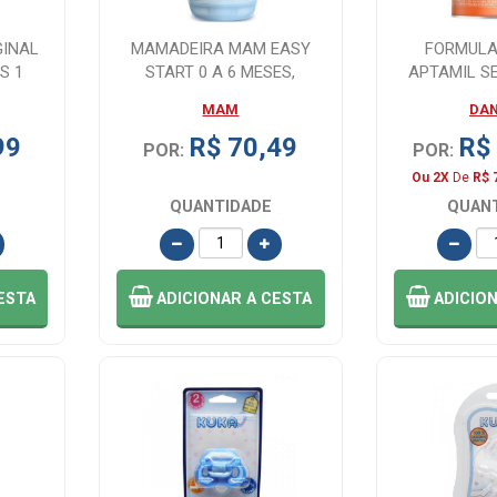
GINAL
MAMADEIRA MAM EASY
FORMULA
S 1
START 0 A 6 MESES,
APTAMIL S
AZUL,130ML
8
MAM
DA
99
R$ 70,49
R$
POR:
POR:
Ou 2X
De
R$ 
QUANTIDADE
QUAN
ESTA
ADICIONAR
A CESTA
ADICIO