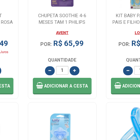
T
CHUPETA SOOTHIE 4-6
KIT BABY 
 ROSA
MESES TAM 1 PHILIPS
PAIS E FILH
2...
AVENT
CORTAD
AVENT
LO
,49
R$ 65,99
R$
POR:
POR:
Juros
QUANTIDADE
QUAN
ESTA
ADICIONAR
A CESTA
ADICIO