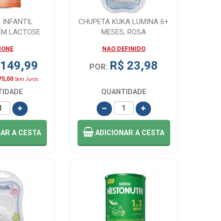
 INFANTIL
CHUPETA KUKA LUMINA 6+
EM LACTOSE
MESES, ROSA
00G
NONE
NAO DEFINIDO
 149,99
R$ 23,98
POR:
75,00
Sem Juros
TIDADE
QUANTIDADE
NAR
A CESTA
ADICIONAR
A CESTA