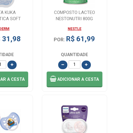
TA KUKA
COMPOSTO LACTEO
TICA SOFT
NESTONUTRI 800G
NTE FASE 2
DERM
NESTLE
 1...
 31,98
R$ 61,99
POR:
TIDADE
QUANTIDADE
NAR
A CESTA
ADICIONAR
A CESTA