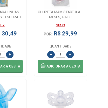
PARA UNHAS
CHUPETA MAM START 0 A 2
OS TESOURA +
MESES, GIRLS
OR, A...
LLY
START
 30,49
R$ 29,99
POR:
TIDADE
QUANTIDADE
NAR
A CESTA
ADICIONAR
A CESTA