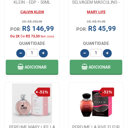
KLEIN - EDP - 50ML
SELVAGEM MASCULINO -
100 ML
CALVIN KLEIN
MARY LIFE
DE: R$ 293,98
DE: R$ 91,98
R$ 146,99
R$ 45,99
POR:
POR:
Ou 2X
De
R$ 73,50
Sem Juros
QUANTIDADE
QUANTIDADE
ADICIONAR
ADICIONAR
PERFUME MARY LIFE LA
PERFUME LA RIVE FLEUR