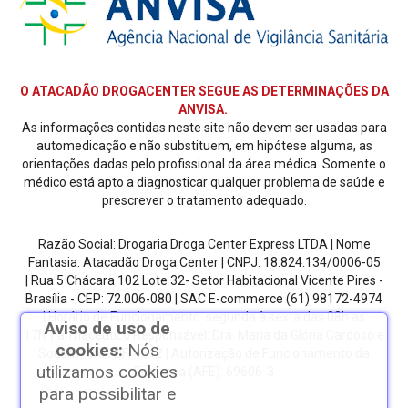
O ATACADÃO DROGACENTER SEGUE AS DETERMINAÇÕES DA
ANVISA.
As informações contidas neste site não devem ser usadas para
automedicação e não substituem, em hipótese alguma, as
orientações dadas pelo profissional da área médica. Somente o
médico está apto a diagnosticar qualquer problema de saúde e
prescrever o tratamento adequado.
Razão Social: Drogaria Droga Center Express LTDA | Nome
Fantasia: Atacadão Droga Center | CNPJ: 18.824.134/0006-05
| Rua 5 Chácara 102 Lote 32- Setor Habitacional Vicente Pires -
Brasília - CEP: 72.006-080
| SAC E-commerce
(61) 98172-4974
| Horário de Funcionamento: segunda à sexta das 08h as
Aviso de uso de
17h.
Farmacêutico Responsável: Dra. Maria da Glória Cardoso e
cookies:
Nós
Sousa | CRF/DF: 4612 | Autorização de Funcionamento da
utilizamos cookies
Empresa (AFE): 69606-3
para possibilitar e