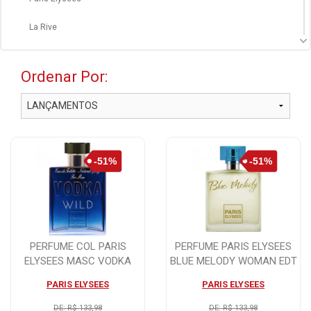
La Rive
Paco Rabanne
Ordenar Por:
Hugo Boss
Azzaro
Diversos
PERFUME COL PARIS
PERFUME PARIS ELYSEES
ELYSEES MASC VODKA
BLUE MELODY WOMAN EDT
WILD - 100ML
-100ML
PARIS ELYSEES
PARIS ELYSEES
DE: R$ 133,98
DE: R$ 133,98