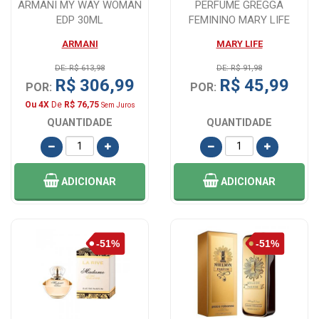
ARMANI MY WAY WOMAN
PERFUME GREGGA
EDP 30ML
FEMININO MARY LIFE
-100ML
ARMANI
MARY LIFE
DE: R$ 613,98
DE: R$ 91,98
R$ 306,99
R$ 45,99
POR:
POR:
Ou 4X
De
R$ 76,75
Sem Juros
QUANTIDADE
QUANTIDADE
ADICIONAR
ADICIONAR