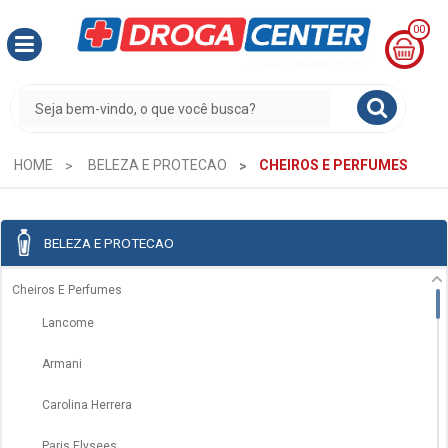
00
MINHA
CESTA
R$
0,00
HOME
BELEZA E PROTECAO
CHEIROS E PERFUMES
BELEZA E PROTECAO
Cheiros E Perfumes
Lancome
Armani
Carolina Herrera
Paris Elysees