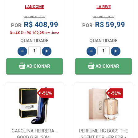
50 ML
100ML+DESOD 150ML
LANCOME
LA RIVE
DE: R$ 817,98
DE: R$ 119,98
R$ 408,99
R$ 59,99
POR:
POR:
Ou 4X
De
R$ 102,25
Sem Juros
QUANTIDADE
QUANTIDADE
ADICIONAR
ADICIONAR
CAROLINA HERRERA -
PERFUME HG BOSS THE
GOOD GIRL 30ML
SCENT FOR HER EDP -