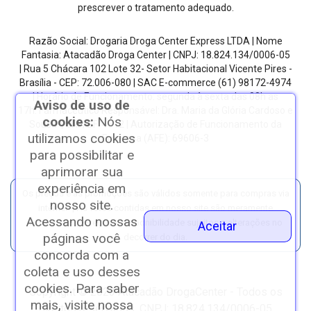
prescrever o tratamento adequado.
Razão Social: Drogaria Droga Center Express LTDA | Nome
Fantasia: Atacadão Droga Center | CNPJ: 18.824.134/0006-05
| Rua 5 Chácara 102 Lote 32- Setor Habitacional Vicente Pires -
Brasília - CEP: 72.006-080
| SAC E-commerce
(61) 98172-4974
| Horário de Funcionamento: segunda à sexta das 08h as
Aviso de uso de
17h.
Farmacêutico Responsável: Dra. Maria da Glória Cardoso e
cookies:
Nós
Sousa | CRF/DF: 4612 | Autorização de Funcionamento da
utilizamos cookies
Empresa (AFE): 69606-3
para possibilitar e
aprimorar sua
experiência em
Os preços e as promoções são válidos somente para compras via
nosso site.
internet. | As fotos contidas em nosso site são meramente
Acessando nossas
ilustrativas. | *Preços e disponibilidade sujeitos a alterações no
Aceitar
páginas você
decorrer do dia.
concorda com a
coleta e uso desses
cookies. Para saber
Copyright © 2023 Atacadão DrogaCenter - Todos os
mais, visite nossa
direitos reservados. CNPJ: 18.824.134/0006-05