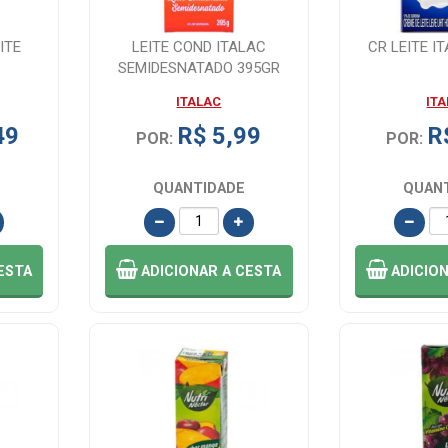
ITE
LEITE COND ITALAC
CR LEITE I
SEMIDESNATADO 395GR
ITALAC
IT
49
R$ 5,99
R
POR:
POR:
QUANTIDADE
QUAN
ESTA
ADICIONAR
A CESTA
ADICIO