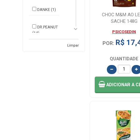
DANKE (1)
CHOC M&M AO LE
SACHE 148G
DR.PEANUT
PSICOSEDIN
(14)
R$ 17,
POR:
Limpar
ELMA CHIPS (4)
QUANTIDADE
FERRERO (2)
ADICIONAR
A C
FERRERO
ROCHER (1)
FINI (4)
GAROTO (2)