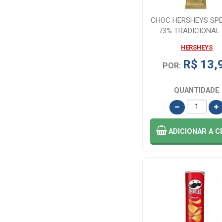
MENTOS (1)
CHOC HERSHEYS SPE
73% TRADICIONAL
MONSTER (2)
HERSHEYS
R$ 13,
NAO DEFINIDO
POR:
(21)
QUANTIDADE
NATUCENTRO-
BIPROPOLI (1)
ADICIONAR
A C
NESTLE (1)
NUTRI NECTAR
(1)
PAÇOQUITA (1)