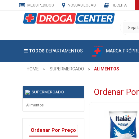
MEUS PEDIDOS
NOSSAS LOJAS
RECEITA
CADASTRE
SEU
E-
MAIL
MARCA PRÓPRI
TODOS
DEPARTAMENTOS
E
RECEBA
TODAS
HOME
SUPERMERCADO
ALIMENTOS
AS
PROMOÇÕES
EXCLUSIVAS.
Ordenar Por
SUPERMERCADO
Alimentos
Ordenar Por Preço