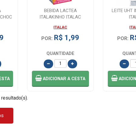
A
BEBIDA LACTEA
LEITE UHT 
 CHOC
ITALAKINHO ITALAC
IT
MORANGO 200ML
ITALAC
IT
9
R$ 1,99
R
POR:
POR:
QUANTIDADE
QUAN
ESTA
ADICIONAR
A CESTA
ADICIO
 resultado(s).
os