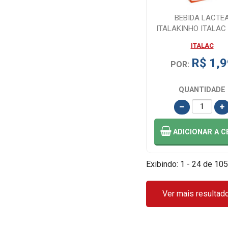
BEBIDA LACTE
TRENTO (1)
ITALAKINHO ITALAC
ZERO L 200ML
ITALAC
TRIDENT (1)
R$ 1,9
POR:
TRIDENT (1)
QUANTIDADE
TWIX (1)
ADICIONAR
A C
VALDA (3)
Exibindo: 1 - 24 de 105
Ver mais resultad