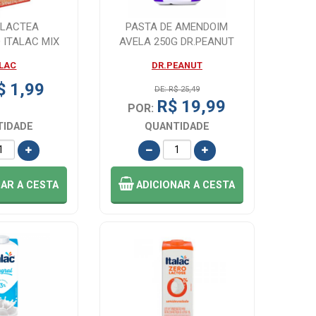
 LACTEA
PASTA DE AMENDOIM
 ITALAC MIX
AVELA 250G DR.PEANUT
S 200ML
ALAC
DR.PEANUT
$ 1,99
DE: R$ 25,49
R$ 19,99
POR:
TIDADE
QUANTIDADE
NAR
A CESTA
ADICIONAR
A CESTA