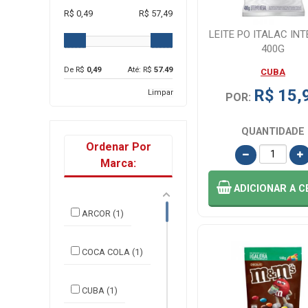
R$ 0,49
R$ 57,49
LEITE PO ITALAC IN
400G
De R$
0,49
Até: R$
57.49
CUBA
R$ 15,
Limpar
POR:
QUANTIDADE
Ordenar Por
Marca:
ADICIONAR
A C
ARCOR (1)
COCA COLA (1)
CUBA (1)