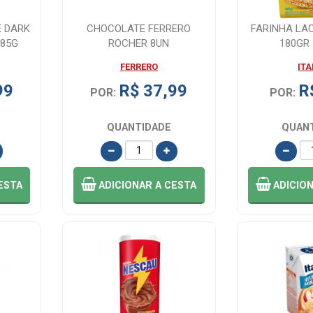
 DARK
CHOCOLATE FERRERO
FARINHA LA
 85G
ROCHER 8UN
180GR
FERRERO
IT
99
R$ 37,99
R
POR:
POR:
QUANTIDADE
QUAN
ESTA
ADICIONAR
A CESTA
ADICIO