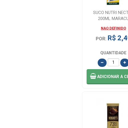
HERSHEYS (4)
SUCO NUTRI NEC
200ML MARAC
INDAIA (1)
NAO DEFINIDO
Italac (13)
R$ 2,4
POR:
KINDER (2)
QUANTIDADE
LACTA (1)
ADICIONAR
A C
LACTA (4)
M&M (1)
MEL DO SOL (1)