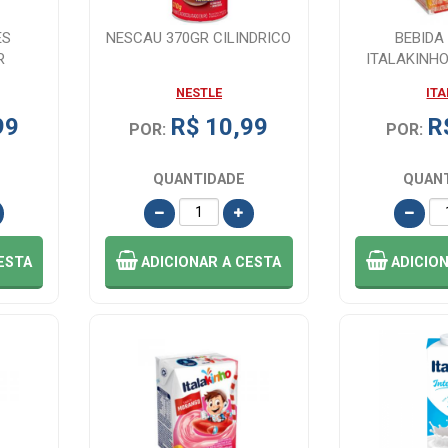
ES
NESCAU 370GR CILINDRICO
BEBIDA
R
ITALAKINHO
FRUTA
NESTLE
IT
99
R$ 10,99
R
POR:
POR:
QUANTIDADE
QUAN
ESTA
ADICIONAR
A CESTA
ADICIO