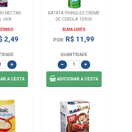
RI NECTAR
BATATA PRINGLES CREME
L UVA
DE CEBOLA 109GR
EFINIDO
ELMA CHIPS
$ 2,49
R$ 11,99
POR:
TIDADE
QUANTIDADE
NAR
A CESTA
ADICIONAR
A CESTA