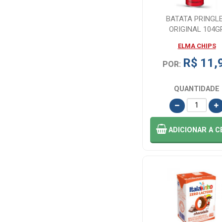
PACOQUITA
(SLE) (1)
BATATA PRINGL
ORIGINAL 104G
PSICOSEDIN (2)
ELMA CHIPS
R$ 11,
POR:
RED BULL' (1)
QUANTIDADE
RED BULL (3)
RITTER (1)
ADICIONAR
A C
SANTA
HELENA (1)
TALENTO (1)
TIC TAC (1)