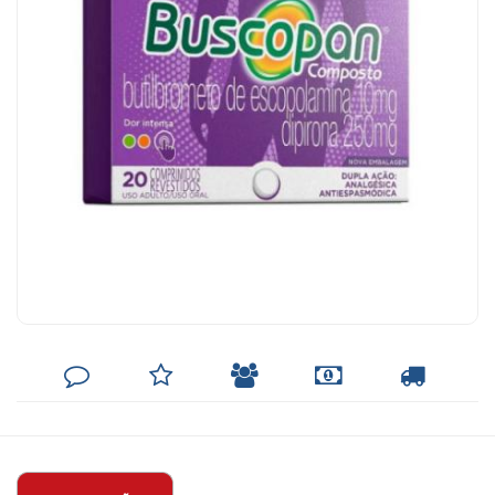
DEIXE
MINHA
INDIQUE
FORMAS
CALCULAR
SEU
LISTA
AO
DE
FRETE
COMENTÁRIO
DE
AMIGO
PAGAMENTO
DESEJOS