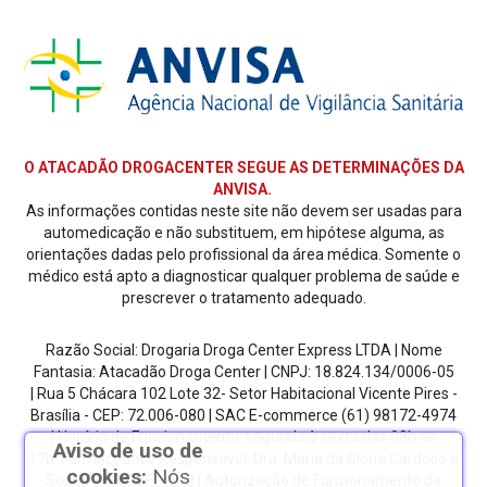
O ATACADÃO DROGACENTER SEGUE AS DETERMINAÇÕES DA
ANVISA.
As informações contidas neste site não devem ser usadas para
automedicação e não substituem, em hipótese alguma, as
orientações dadas pelo profissional da área médica. Somente o
médico está apto a diagnosticar qualquer problema de saúde e
prescrever o tratamento adequado.
Razão Social: Drogaria Droga Center Express LTDA | Nome
Fantasia: Atacadão Droga Center | CNPJ: 18.824.134/0006-05
| Rua 5 Chácara 102 Lote 32- Setor Habitacional Vicente Pires -
Brasília - CEP: 72.006-080
| SAC E-commerce
(61) 98172-4974
| Horário de Funcionamento: segunda à sexta das 08h as
Aviso de uso de
17h.
Farmacêutico Responsável: Dra. Maria da Glória Cardoso e
cookies:
Nós
Sousa | CRF/DF: 4612 | Autorização de Funcionamento da