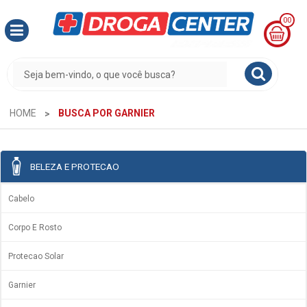
00
MINHA
CESTA
R$
0,00
HOME
BUSCA POR GARNIER
BELEZA E PROTECAO
Cabelo
Corpo E Rosto
Protecao Solar
Garnier