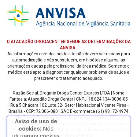
O ATACADÃO DROGACENTER SEGUE AS DETERMINAÇÕES DA
ANVISA.
As informações contidas neste site não devem ser usadas para
automedicação e não substituem, em hipótese alguma, as
orientações dadas pelo profissional da área médica. Somente o
médico está apto a diagnosticar qualquer problema de saúde e
prescrever o tratamento adequado.
Razão Social: Drogaria Droga Center Express LTDA | Nome
Fantasia: Atacadão Droga Center | CNPJ: 18.824.134/0006-05
| Rua 5 Chácara 102 Lote 32- Setor Habitacional Vicente Pires -
Brasília - CEP: 72.006-080
| SAC E-commerce
(61) 98172-4974
| Horário de Funcionamento: segunda à sexta das 08h as
Aviso de uso de
17h.
Farmacêutico Responsável: Dra. Maria da Glória Cardoso e
cookies:
Nós
Sousa | CRF/DF: 4612 | Autorização de Funcionamento da
utilizamos cookies
Empresa (AFE): 69606-3