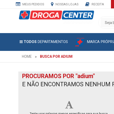
MEUS PEDIDOS
NOSSAS LOJAS
RECEITA
CADASTRE
SEU
E-
MAIL
MARCA PRÓPRI
TODOS
DEPARTAMENTOS
E
RECEBA
TODAS
HOME
BUSCA POR ADIUM
AS
PROMOÇÕES
EXCLUSIVAS.
PROCURAMOS POR
"adium"
E NÃO ENCONTRAMOS NENHUM 
Tente usar palavras menos específicas para sua busca.