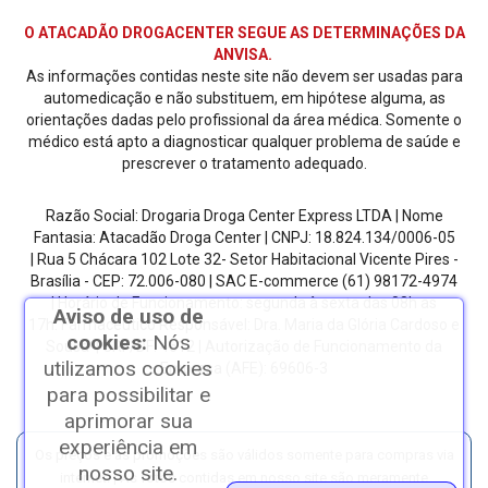
O ATACADÃO DROGACENTER SEGUE AS DETERMINAÇÕES DA
ANVISA.
As informações contidas neste site não devem ser usadas para
automedicação e não substituem, em hipótese alguma, as
orientações dadas pelo profissional da área médica. Somente o
médico está apto a diagnosticar qualquer problema de saúde e
prescrever o tratamento adequado.
Razão Social: Drogaria Droga Center Express LTDA | Nome
Fantasia: Atacadão Droga Center | CNPJ: 18.824.134/0006-05
| Rua 5 Chácara 102 Lote 32- Setor Habitacional Vicente Pires -
Brasília - CEP: 72.006-080
| SAC E-commerce
(61) 98172-4974
| Horário de Funcionamento: segunda à sexta das 08h as
Aviso de uso de
17h.
Farmacêutico Responsável: Dra. Maria da Glória Cardoso e
cookies:
Nós
Sousa | CRF/DF: 4612 | Autorização de Funcionamento da
utilizamos cookies
Empresa (AFE): 69606-3
para possibilitar e
aprimorar sua
experiência em
Os preços e as promoções são válidos somente para compras via
nosso site.
internet. | As fotos contidas em nosso site são meramente