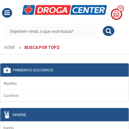
00
MINHA
CESTA
R$
0,00
HOME
BUSCA POR TOPZ
PRIMEIROS SOCORROS
Algodao
Curativos
HIGIENE
Banho