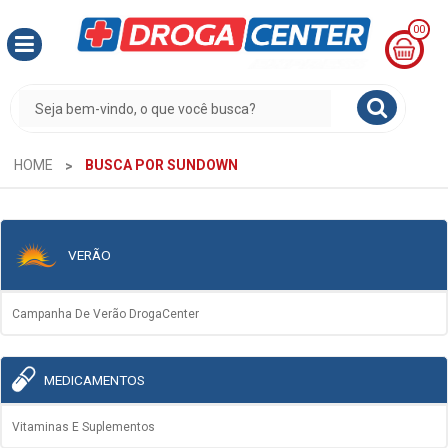
00
MINHA
CESTA
R$
0,00
HOME
BUSCA POR SUNDOWN
VERÃO
Campanha De Verão DrogaCenter
MEDICAMENTOS
Vitaminas E Suplementos