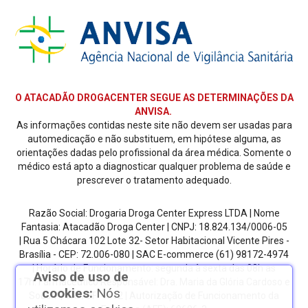
O ATACADÃO DROGACENTER SEGUE AS DETERMINAÇÕES DA
ANVISA.
As informações contidas neste site não devem ser usadas para
automedicação e não substituem, em hipótese alguma, as
orientações dadas pelo profissional da área médica. Somente o
médico está apto a diagnosticar qualquer problema de saúde e
prescrever o tratamento adequado.
Razão Social: Drogaria Droga Center Express LTDA | Nome
Fantasia: Atacadão Droga Center | CNPJ: 18.824.134/0006-05
| Rua 5 Chácara 102 Lote 32- Setor Habitacional Vicente Pires -
Brasília - CEP: 72.006-080
| SAC E-commerce
(61) 98172-4974
| Horário de Funcionamento: segunda à sexta das 08h as
Aviso de uso de
17h.
Farmacêutico Responsável: Dra. Maria da Glória Cardoso e
cookies:
Nós
Sousa | CRF/DF: 4612 | Autorização de Funcionamento da