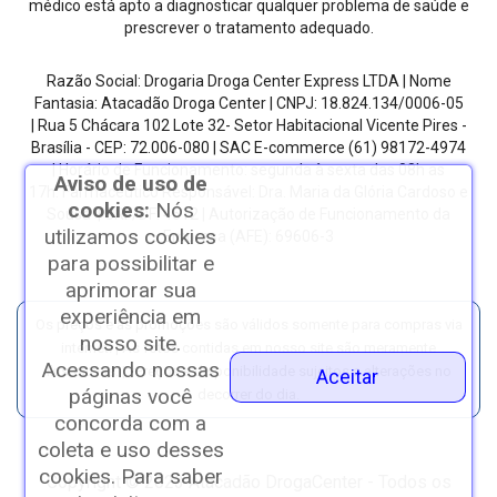
médico está apto a diagnosticar qualquer problema de saúde e
prescrever o tratamento adequado.
Razão Social: Drogaria Droga Center Express LTDA | Nome
Fantasia: Atacadão Droga Center | CNPJ: 18.824.134/0006-05
| Rua 5 Chácara 102 Lote 32- Setor Habitacional Vicente Pires -
Brasília - CEP: 72.006-080
| SAC E-commerce
(61) 98172-4974
| Horário de Funcionamento: segunda à sexta das 08h as
Aviso de uso de
17h.
Farmacêutico Responsável: Dra. Maria da Glória Cardoso e
cookies:
Nós
Sousa | CRF/DF: 4612 | Autorização de Funcionamento da
utilizamos cookies
Empresa (AFE): 69606-3
para possibilitar e
aprimorar sua
experiência em
Os preços e as promoções são válidos somente para compras via
nosso site.
internet. | As fotos contidas em nosso site são meramente
Acessando nossas
ilustrativas. | *Preços e disponibilidade sujeitos a alterações no
Aceitar
páginas você
decorrer do dia.
concorda com a
coleta e uso desses
cookies. Para saber
Copyright © 2023 Atacadão DrogaCenter - Todos os