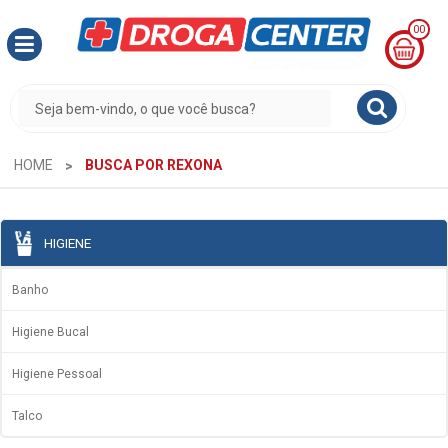
00
MINHA
CESTA
R$
0,00
HOME
BUSCA POR REXONA
HIGIENE
Banho
Higiene Bucal
Higiene Pessoal
Talco