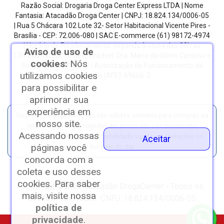
Razão Social: Drogaria Droga Center Express LTDA | Nome
Fantasia: Atacadão Droga Center | CNPJ: 18.824.134/0006-05
| Rua 5 Chácara 102 Lote 32- Setor Habitacional Vicente Pires -
Brasília - CEP: 72.006-080
| SAC E-commerce
(61) 98172-4974
| Horário de Funcionamento: segunda à sexta das 08h as
Aviso de uso de
17h.
Farmacêutico Responsável: Dra. Maria da Glória Cardoso e
cookies:
Nós
Sousa | CRF/DF: 4612 | Autorização de Funcionamento da
utilizamos cookies
Empresa (AFE): 69606-3
para possibilitar e
aprimorar sua
experiência em
Os preços e as promoções são válidos somente para compras via
nosso site.
internet. | As fotos contidas em nosso site são meramente
Acessando nossas
ilustrativas. | *Preços e disponibilidade sujeitos a alterações no
Aceitar
páginas você
decorrer do dia.
concorda com a
coleta e uso desses
cookies. Para saber
Copyright © 2023 Atacadão DrogaCenter - Todos os
mais, visite nossa
direitos reservados. CNPJ: 18.824.134/0006-05
política de
privacidade
.