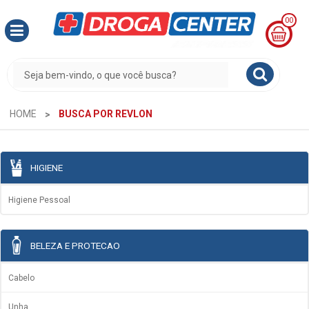
00
MINHA
CESTA
R$
0,00
HOME
BUSCA POR REVLON
HIGIENE
Higiene Pessoal
BELEZA E PROTECAO
Cabelo
Unha