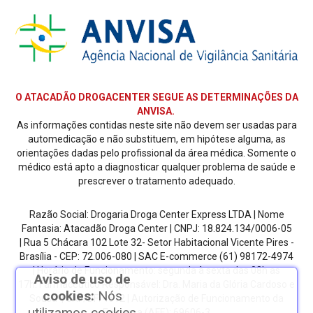
O ATACADÃO DROGACENTER SEGUE AS DETERMINAÇÕES DA
ANVISA.
As informações contidas neste site não devem ser usadas para
automedicação e não substituem, em hipótese alguma, as
orientações dadas pelo profissional da área médica. Somente o
médico está apto a diagnosticar qualquer problema de saúde e
prescrever o tratamento adequado.
Razão Social: Drogaria Droga Center Express LTDA | Nome
Fantasia: Atacadão Droga Center | CNPJ: 18.824.134/0006-05
| Rua 5 Chácara 102 Lote 32- Setor Habitacional Vicente Pires -
Brasília - CEP: 72.006-080
| SAC E-commerce
(61) 98172-4974
| Horário de Funcionamento: segunda à sexta das 08h as
Aviso de uso de
17h.
Farmacêutico Responsável: Dra. Maria da Glória Cardoso e
cookies:
Nós
Sousa | CRF/DF: 4612 | Autorização de Funcionamento da
utilizamos cookies
Empresa (AFE): 69606-3