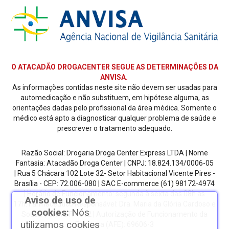
O ATACADÃO DROGACENTER SEGUE AS DETERMINAÇÕES DA
ANVISA.
As informações contidas neste site não devem ser usadas para
automedicação e não substituem, em hipótese alguma, as
orientações dadas pelo profissional da área médica. Somente o
médico está apto a diagnosticar qualquer problema de saúde e
prescrever o tratamento adequado.
Razão Social: Drogaria Droga Center Express LTDA | Nome
Fantasia: Atacadão Droga Center | CNPJ: 18.824.134/0006-05
| Rua 5 Chácara 102 Lote 32- Setor Habitacional Vicente Pires -
Brasília - CEP: 72.006-080
| SAC E-commerce
(61) 98172-4974
| Horário de Funcionamento: segunda à sexta das 08h as
Aviso de uso de
17h.
Farmacêutico Responsável: Dra. Maria da Glória Cardoso e
cookies:
Nós
Sousa | CRF/DF: 4612 | Autorização de Funcionamento da
utilizamos cookies
Empresa (AFE): 69606-3