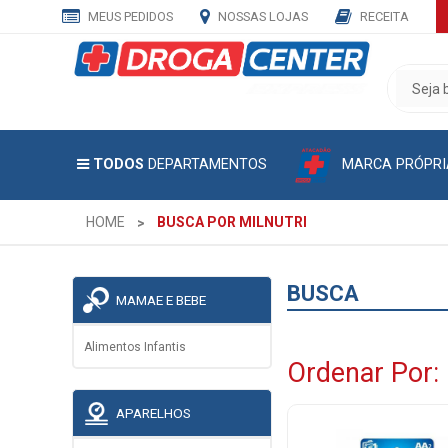
MEUS PEDIDOS
NOSSAS LOJAS
RECEITA
CADASTRE
SEU
E-
MAIL
MARCA PRÓPRI
TODOS
DEPARTAMENTOS
E
RECEBA
TODAS
HOME
BUSCA POR MILNUTRI
AS
PROMOÇÕES
EXCLUSIVAS.
BUSCA
MAMAE E BEBE
Alimentos Infantis
Ordenar Por:
APARELHOS