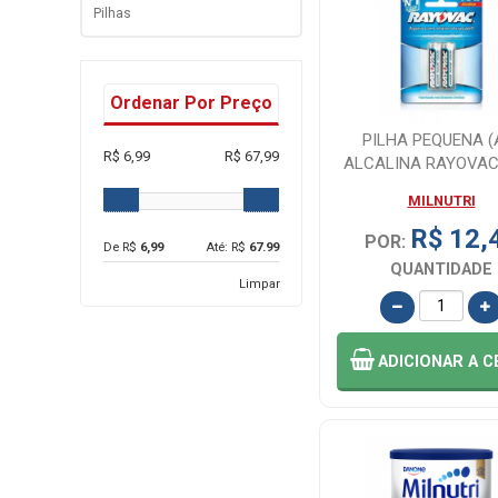
Pilhas
Ordenar Por Preço
PILHA PEQUENA (
R$ 6,99
R$ 67,99
ALCALINA RAYOVA
02 UNIDADES
MILNUTRI
R$ 12,
POR:
De R$
6,99
Até: R$
67.99
QUANTIDADE
Limpar
ADICIONAR
A C