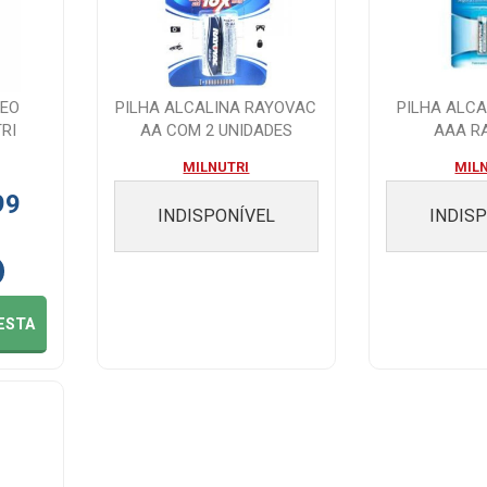
EO
PILHA ALCALINA RAYOVAC
PILHA ALCA
RI
AA COM 2 UNIDADES
AAA R
800G
MILNUTRI
MIL
99
INDISPONÍVEL
INDIS
ESTA