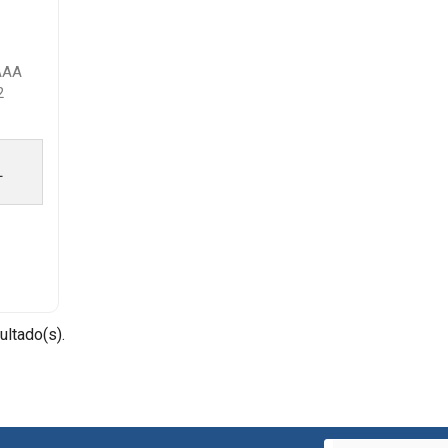
AAA
2
L
ultado(s).