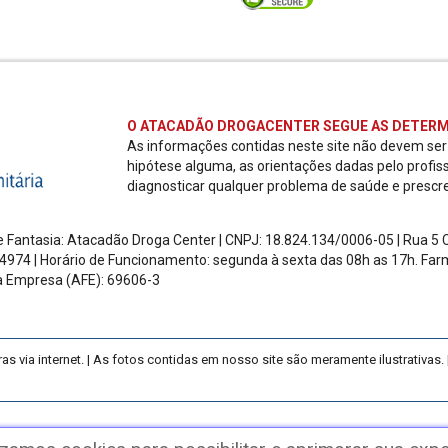
O ATACADÃO DROGACENTER SEGUE AS DETERM
As informações contidas neste site não devem se
hipótese alguma, as orientações dadas pelo profis
diagnosticar qualquer problema de saúde e prescr
 Fantasia: Atacadão Droga Center | CNPJ: 18.824.134/0006-05 | Rua 5 Ch
4974 | Horário de Funcionamento: segunda à sexta das 08h as 17h.
Farm
a Empresa (AFE): 69606-3
ia internet. | As fotos contidas em nosso site são meramente ilustrativas. |