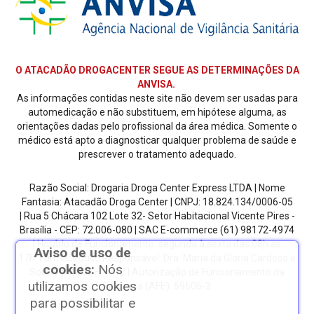
O ATACADÃO DROGACENTER SEGUE AS DETERMINAÇÕES DA
ANVISA.
As informações contidas neste site não devem ser usadas para
automedicação e não substituem, em hipótese alguma, as
orientações dadas pelo profissional da área médica. Somente o
médico está apto a diagnosticar qualquer problema de saúde e
prescrever o tratamento adequado.
Razão Social: Drogaria Droga Center Express LTDA | Nome
Fantasia: Atacadão Droga Center | CNPJ: 18.824.134/0006-05
| Rua 5 Chácara 102 Lote 32- Setor Habitacional Vicente Pires -
Brasília - CEP: 72.006-080
| SAC E-commerce
(61) 98172-4974
| Horário de Funcionamento: segunda à sexta das 08h as
Aviso de uso de
17h.
Farmacêutico Responsável: Dra. Maria da Glória Cardoso e
cookies:
Nós
Sousa | CRF/DF: 4612 | Autorização de Funcionamento da
utilizamos cookies
Empresa (AFE): 69606-3
para possibilitar e