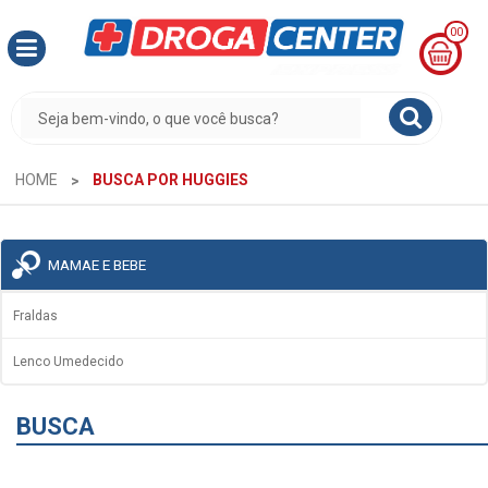
00
MINHA
CESTA
R$
0,00
HOME
BUSCA POR HUGGIES
MAMAE E BEBE
Fraldas
Lenco Umedecido
BUSCA