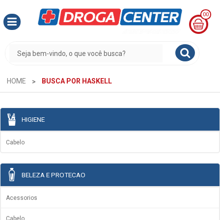
00
MINHA
CESTA
R$
0,00
HOME
BUSCA POR HASKELL
HIGIENE
Cabelo
BELEZA E PROTECAO
Acessorios
Cabelo