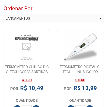
Inaladores E Nebulizador
Ordenar Por:
Eletronico
TERMOMETRO CLINICO DIG
TERMOMETRO DIGITAL G-
G-TECH CORES SORTIDAS
TECH - LINHA ICOLOR
BRANCO
GTECH
GTECH
R$ 10,49
R$ 13,99
POR:
POR:
QUANTIDADE
QUANTIDADE