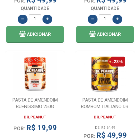
R$ 49,99
R$ 49,99
POR:
POR:
QUANTIDADE
QUANTIDADE
ADICIONAR
ADICIONAR
PASTA DE AMENDOIM
PASTA DE AMENDOIM
BUENISSIMO 250G
BOMBOM ITALIANO DR.
DR.PEANUT
PEANUT 600G - O S...
DR.PEANUT
DR.PEANUT
R$ 19,99
POR:
DE: R$ 64,49
R$ 49,99
POR: