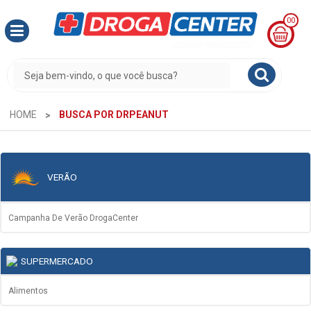
00
MINHA
CESTA
R$
0,00
HOME
BUSCA POR DRPEANUT
VERÃO
Campanha De Verão DrogaCenter
SUPERMERCADO
Alimentos